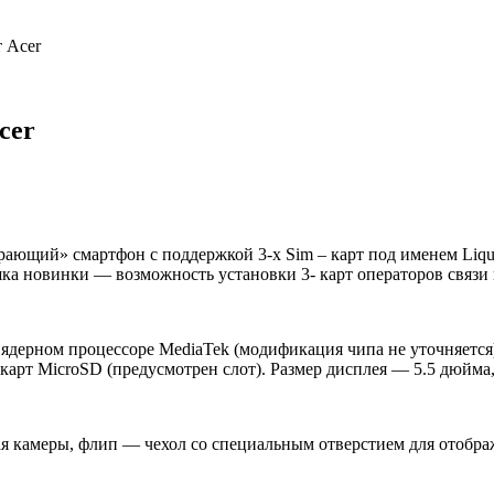
 Acer
cer
ающий» смартфон с поддержкой 3-х Sim – карт под именем Liquid
шка новинки — возможность установки 3- карт операторов связи
и ядерном процессоре MediaTek (модификация чипа не уточняется
карт MicroSD (предусмотрен слот). Размер дисплея — 5.5 дюйма,
ая камеры, флип — чехол со специальным отверстием для отоб