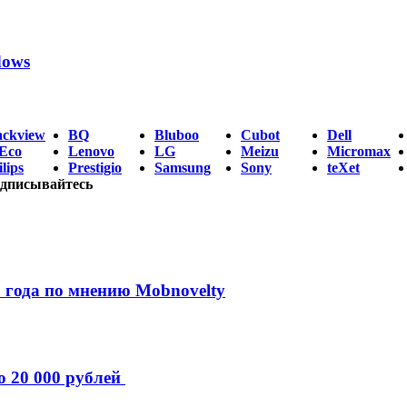
dows
ackview
BQ
Bluboo
Cubot
Dell
Eco
Lenovo
LG
Meizu
Micromax
lips
Prestigio
Samsung
Sony
teXet
дписывайтесь
 года по мнению Mobnovelty
о 20 000 рублей