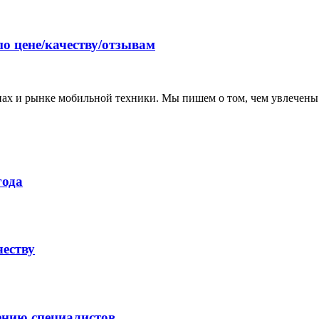
по цене/качеству/отзывам
нах и рынке мобильной техники. Мы пишем о том, чем увлечены
года
честву
ению специалистов