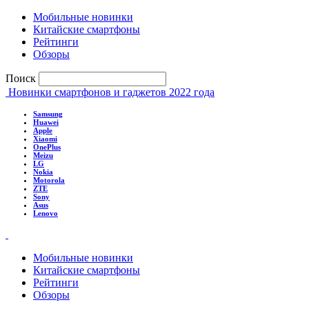
Мобильные новинки
Китайские смартфоны
Рейтинги
Обзоры
Поиск
Новинки смартфонов и гаджетов 2022 года
Samsung
Huawei
Apple
Xiaomi
OnePlus
Meizu
LG
Nokia
Motorola
ZTE
Sony
Asus
Lenovo
Мобильные новинки
Китайские смартфоны
Рейтинги
Обзоры