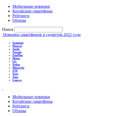
Мобильные новинки
Китайские смартфоны
Рейтинги
Обзоры
Поиск
Новинки смартфонов и гаджетов 2022 года
Samsung
Huawei
Apple
Xiaomi
OnePlus
Meizu
LG
Nokia
Motorola
ZTE
Sony
Asus
Lenovo
Мобильные новинки
Китайские смартфоны
Рейтинги
Обзоры