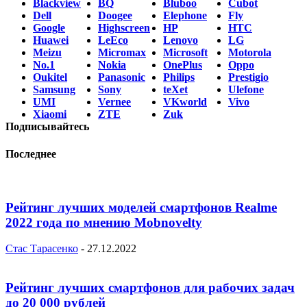
Blackview
BQ
Bluboo
Cubot
Dell
Doogee
Elephone
Fly
Google
Highscreen
HP
HTC
Huawei
LeEco
Lenovo
LG
Meizu
Micromax
Microsoft
Motorola
No.1
Nokia
OnePlus
Oppo
Oukitel
Panasonic
Philips
Prestigio
Samsung
Sony
teXet
Ulefone
UMI
Vernee
VKworld
Vivo
Xiaomi
ZTE
Zuk
Подписывайтесь
Последнее
Рейтинг лучших моделей смартфонов Realme
2022 года по мнению Mobnovelty
Стас Тарасенко
-
27.12.2022
Рейтинг лучших смартфонов для рабочих задач
до 20 000 рублей