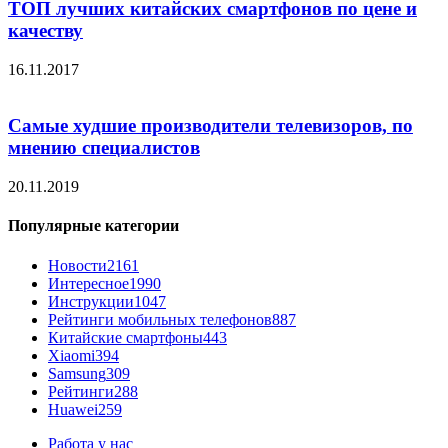
ТОП лучших китайских смартфонов по цене и
качеству
16.11.2017
Самые худшие производители телевизоров, по
мнению специалистов
20.11.2019
Популярные категории
Новости
2161
Интересное
1990
Инструкции
1047
Рейтинги мобильных телефонов
887
Китайские смартфоны
443
Xiaomi
394
Samsung
309
Рейтинги
288
Huawei
259
Работа у нас