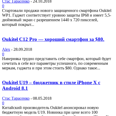
Стас Тарасенко
-
24.10.2018
0
Стартовали продажи нового защищенного смартфона Oukitel
WP1. Гаджет соответствует уровню защиты IP68 и имеет 5,5-
дюймовый экран с разрешением 1440 x 720 пикселей,
который покрыт...
Oukitel C12 Pro — хороший смартфон за $80.
Alex
-
28.09.2018
0
Наверняка трудно представить себе смартфон, который будет
сочетать в себе все параметры успешного, по современным
меркам, гаджета и при этом стоить $80. Однако такое...
Oukitel U19 – бюджетник в стиле iPhone X с
Android 8.1
Стас Тарасенко
-
08.05.2018
0
Китайский производитель Oukitel анонсировал новую
бюджетную модель U19. Новинка при цене всего 100