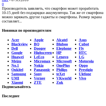
0
Производитель заявляеть, что смартфон может проработать
10-15 дней без подзарядки аккумулятора. Так же от смартфона
можно заряжать другие гаджеты и смартфоны. Размер экрана
составляет...
Новинки по производителям
Acer
Apple
Alcatel
Asus
Blackview
BQ
Bluboo
Cubot
Dell
Doogee
Elephone
Fly
Google
Highscreen
HP
HTC
Huawei
LeEco
Lenovo
LG
Meizu
Micromax
Microsoft
Motorola
No.1
Nokia
OnePlus
Oppo
Oukitel
Panasonic
Philips
Prestigio
Samsung
Sony
teXet
Ulefone
UMI
Vernee
VKworld
Vivo
Xiaomi
ZTE
Zuk
Подписывайтесь
Последнее