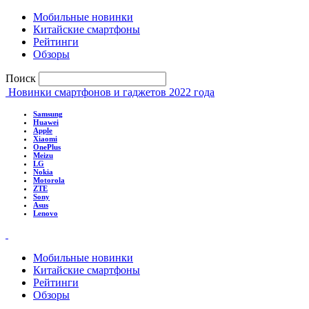
Мобильные новинки
Китайские смартфоны
Рейтинги
Обзоры
Поиск
Новинки смартфонов и гаджетов 2022 года
Samsung
Huawei
Apple
Xiaomi
OnePlus
Meizu
LG
Nokia
Motorola
ZTE
Sony
Asus
Lenovo
Мобильные новинки
Китайские смартфоны
Рейтинги
Обзоры