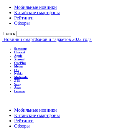
Мобильные новинки
Китайские смартфоны
Рейтинги
Обзоры
Поиск
Новинки смартфонов и гаджетов 2022 года
Samsung
Huawei
Apple
Xiaomi
OnePlus
Meizu
LG
Nokia
Motorola
ZTE
Sony
Asus
Lenovo
Мобильные новинки
Китайские смартфоны
Рейтинги
Обзоры