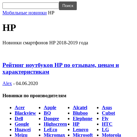
Мобильные новинки
HP
HP
Новинки смартфонов HP 2018-2019 года
Рейтинг ноутбуков HP по отзывам, ценам и
характеристикам
Alex
-
04.06.2020
Новинки по производителям
Acer
Apple
Alcatel
Asus
Blackview
BQ
Bluboo
Cubot
Dell
Doogee
Elephone
Fly
Google
Highscreen
HP
HTC
Huawei
LeEco
Lenovo
LG
Meizu
Micromax
Microsoft
Motorola