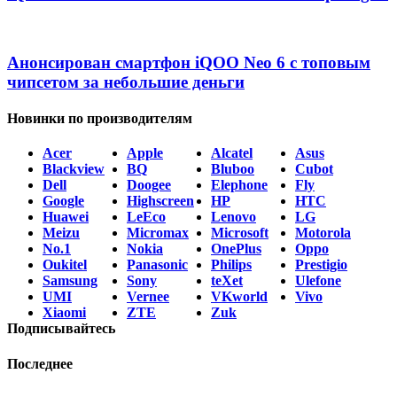
Анонсирован смартфон iQOO Neo 6 с топовым
чипсетом за небольшие деньги
Новинки по производителям
Acer
Apple
Alcatel
Asus
Blackview
BQ
Bluboo
Cubot
Dell
Doogee
Elephone
Fly
Google
Highscreen
HP
HTC
Huawei
LeEco
Lenovo
LG
Meizu
Micromax
Microsoft
Motorola
No.1
Nokia
OnePlus
Oppo
Oukitel
Panasonic
Philips
Prestigio
Samsung
Sony
teXet
Ulefone
UMI
Vernee
VKworld
Vivo
Xiaomi
ZTE
Zuk
Подписывайтесь
Последнее