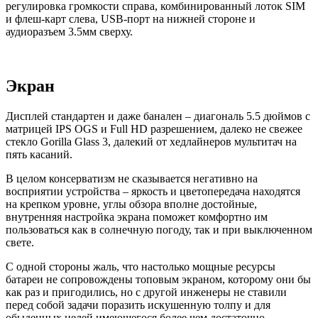
регулировка громкости справа, комбинированный лоток SIM
и флеш-карт слева, USB-порт на нижней стороне и
аудиоразъем 3.5мм сверху.
Экран
Дисплей стандартен и даже банален – диагональ 5.5 дюймов с
матрицей IPS OGS и Full HD разрешением, далеко не свежее
стекло Gorilla Glass 3, далекий от хедлайнеров мультитач на
пять касаний.
В целом консерватизм не сказывается негативно на
восприятии устройства – яркость и цветопередача находятся
на крепком уровне, углы обзора вполне достойные,
внутренняя настройка экрана поможет комфортно им
пользоваться как в солнечную погоду, так и при выключенном
свете.
С одной стороны жаль, что настолько мощные ресурсы
батареи не сопровождены топовым экраном, которому они бы
как раз и пригодились, но с другой инженеры не ставили
перед собой задачи поразить искушенную толпу и для
обыденных целей имеющегося более чем достаточно.