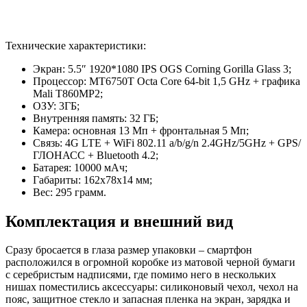
Технические характеристики:
Экран: 5.5″ 1920*1080 IPS OGS Corning Gorilla Glass 3;
Процессор: MT6750T Octa Core 64-bit 1,5 GHz + графика
Mali T860MP2;
ОЗУ: 3ГБ;
Внутренняя память: 32 ГБ;
Камера: основная 13 Мп + фронтальная 5 Мп;
Связь: 4G LTE + WiFi 802.11 a/b/g/n 2.4GHz/5GHz + GPS/
ГЛОНАСС + Bluetooth 4.2;
Батарея: 10000 мАч;
Габариты: 162х78х14 мм;
Вес: 295 грамм.
Комплектация и внешний вид
Сразу бросается в глаза размер упаковки – смартфон
расположился в огромной коробке из матовой черной бумаги
с серебристым надписями, где помимо него в нескольких
нишах поместились аксессуары: силиконовый чехол, чехол на
пояс, защитное стекло и запасная пленка на экран, зарядка и