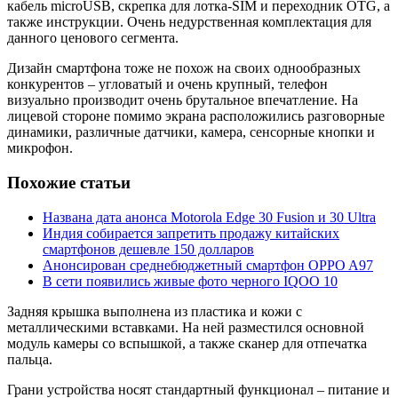
кабель microUSB, скрепка для лотка-SIM и переходник OTG, а
также инструкции. Очень недурственная комплектация для
данного ценового сегмента.
Дизайн смартфона тоже не похож на своих однообразных
конкурентов – угловатый и очень крупный, телефон
визуально производит очень брутальное впечатление. На
лицевой стороне помимо экрана расположились разговорные
динамики, различные датчики, камера, сенсорные кнопки и
микрофон.
Похожие статьи
Названа дата анонса Motorola Edge 30 Fusion и 30 Ultra
Индия собирается запретить продажу китайских
смартфонов дешевле 150 долларов
Анонсирован среднебюджетный смартфон OPPO A97
В сети появились живые фото черного IQOO 10
Задняя крышка выполнена из пластика и кожи с
металлическими вставками. На ней разместился основной
модуль камеры со вспышкой, а также сканер для отпечатка
пальца.
Грани устройства носят стандартный функционал – питание и