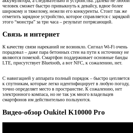
аккумулятора, а следовательно и устройства. Далеко не любой
человек сможет быстро привыкнуть к девайсу, вдвое более
широкому и тяжелому, нежели его конкуренты. Стоит так же
отметить зарядное устройство, которое справляется с зарядкой
этого “монстра” за три часа – результат потрясающий.
Связь и интернет
К качеству связи нареканий не возникло. Сигнал Wi-Fi очень
порадовал – даже пара бетонных стен на пути к источнику не
являются помехой. Смартфон поддерживает основные банды
LTE, присутствует Bluetooth, а вот NFC, к сожалению, нет.
С навигацией у аппарата полный порядок – быстро цепляется
к спутникам, которые легко идентифицирует в любую погоду,
точно определяет место в пространстве. К сожалению, нет
электронного компаса, но не так уж много владельцев
смартфонов им действительно пользуются.
Видео-обзор Oukitel K10000 Pro