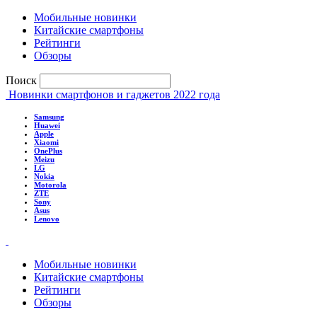
Мобильные новинки
Китайские смартфоны
Рейтинги
Обзоры
Поиск
Новинки смартфонов и гаджетов 2022 года
Samsung
Huawei
Apple
Xiaomi
OnePlus
Meizu
LG
Nokia
Motorola
ZTE
Sony
Asus
Lenovo
Мобильные новинки
Китайские смартфоны
Рейтинги
Обзоры