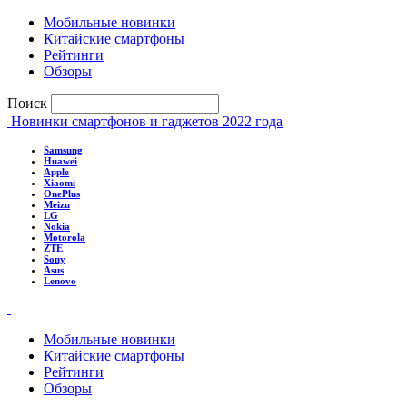
Мобильные новинки
Китайские смартфоны
Рейтинги
Обзоры
Поиск
Новинки смартфонов и гаджетов 2022 года
Samsung
Huawei
Apple
Xiaomi
OnePlus
Meizu
LG
Nokia
Motorola
ZTE
Sony
Asus
Lenovo
Мобильные новинки
Китайские смартфоны
Рейтинги
Обзоры