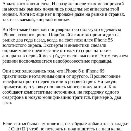
Азиатского континента. И сразу же после этих мероприятий
на местных рынках появились поддельные аппараты этой
модели. Хотя их еще нет в продаже даже на рынке в странах,
так называемой, «первой волны».
Во Вьетнаме большой популярностью пользуются девайсы
iPhone розового цвета. Подобный ажиотаж происходил на
рынке два года назад, когда на свет появился iPhone 5S
золотистого окраса. Эксперты и аналитики сделали
опрометчивое предсказание о том, что спрос на такие
аппараты в первый месяц будет очень высоким. Этим случаем
решили воспользоваться недобросовестные продавцы.
Они воспользовались тем, что iPhone 6 и iPhone 6S
практически неотличимы один от другого. Прошлогодние
телефоны просто перекрасили в розовый цвет. На такую
примитивную уловку попались многие покупатели. Как
сообщают компетентные источники, на переделку одного
смартфона в новую модификацию тратится, примерно, два
часа.
Если статья была вам полезна, не забудьте добавить в закладки
( Cntr+D ) чтоб не потерять и подпишитесь на наш канал