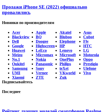
Продажи iPhone SE (2022) официально
провалились
Новинки по производителям
Acer
Apple
Alcatel
Asus
Blackview
BQ
Bluboo
Cubot
Dell
Doogee
Elephone
Fly
Google
Highscreen
HP
HTC
Huawei
LeEco
Lenovo
LG
Meizu
Micromax
Microsoft
Motorola
No.1
Nokia
OnePlus
Oppo
Oukitel
Panasonic
Philips
Prestigio
Samsung
Sony
teXet
Ulefone
UMI
Vernee
VKworld
Vivo
Xiaomi
ZTE
Zuk
Подписывайтесь
Последнее
Рейтинг лучших моделей смартфонов Realme