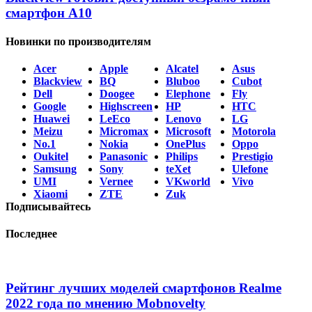
смартфон А10
Новинки по производителям
Acer
Apple
Alcatel
Asus
Blackview
BQ
Bluboo
Cubot
Dell
Doogee
Elephone
Fly
Google
Highscreen
HP
HTC
Huawei
LeEco
Lenovo
LG
Meizu
Micromax
Microsoft
Motorola
No.1
Nokia
OnePlus
Oppo
Oukitel
Panasonic
Philips
Prestigio
Samsung
Sony
teXet
Ulefone
UMI
Vernee
VKworld
Vivo
Xiaomi
ZTE
Zuk
Подписывайтесь
Последнее
Рейтинг лучших моделей смартфонов Realme
2022 года по мнению Mobnovelty