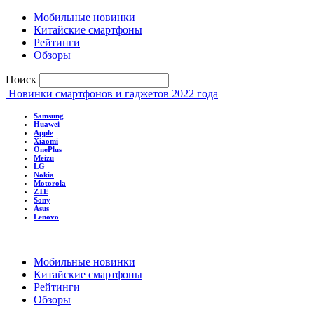
Мобильные новинки
Китайские смартфоны
Рейтинги
Обзоры
Поиск
Новинки смартфонов и гаджетов 2022 года
Samsung
Huawei
Apple
Xiaomi
OnePlus
Meizu
LG
Nokia
Motorola
ZTE
Sony
Asus
Lenovo
Мобильные новинки
Китайские смартфоны
Рейтинги
Обзоры