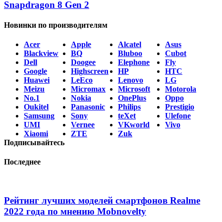
Snapdragon 8 Gen 2
Новинки по производителям
Acer
Apple
Alcatel
Asus
Blackview
BQ
Bluboo
Cubot
Dell
Doogee
Elephone
Fly
Google
Highscreen
HP
HTC
Huawei
LeEco
Lenovo
LG
Meizu
Micromax
Microsoft
Motorola
No.1
Nokia
OnePlus
Oppo
Oukitel
Panasonic
Philips
Prestigio
Samsung
Sony
teXet
Ulefone
UMI
Vernee
VKworld
Vivo
Xiaomi
ZTE
Zuk
Подписывайтесь
Последнее
Рейтинг лучших моделей смартфонов Realme
2022 года по мнению Mobnovelty