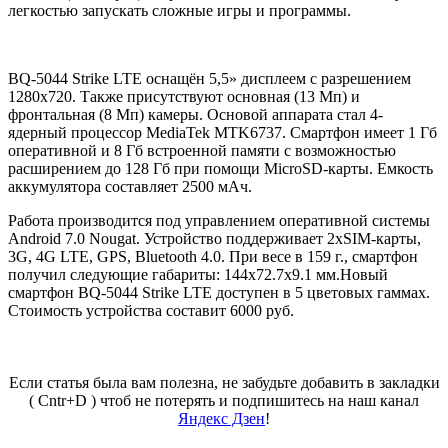
легкостью запускать сложные игры и программы.
BQ-5044 Strike LTE оснащён 5,5» дисплеем с разрешением
1280х720. Также присутствуют основная (13 Мп) и
фронтальная (8 Мп) камеры. Основой аппарата стал 4-
ядерный процессор MediaTek MTK6737. Смартфон имеет 1 Гб
оперативной и 8 Гб встроенной памяти с возможностью
расширением до 128 Гб при помощи MicroSD-карты. Емкость
аккумулятора составляет 2500 мАч.
Работа производится под управлением оперативной системы
Android 7.0 Nougat. Устройство поддерживает 2хSIM-карты,
3G, 4G LTE, GPS, Bluetooth 4.0. При весе в 159 г., смартфон
получил следующие габариты: 144х72.7х9.1 мм.Новый
смартфон BQ-5044 Strike LTE доступен в 5 цветовых гаммах.
Стоимость устройства составит 6000 руб.
Если статья была вам полезна, не забудьте добавить в закладки
( Cntr+D ) чтоб не потерять и подпишитесь на наш канал
Яндекс Дзен
!