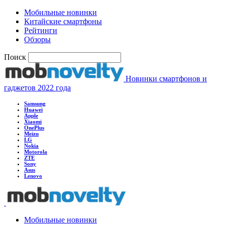
Мобильные новинки
Китайские смартфоны
Рейтинги
Обзоры
Поиск
Новинки смартфонов и
гаджетов 2022 года
Samsung
Huawei
Apple
Xiaomi
OnePlus
Meizu
LG
Nokia
Motorola
ZTE
Sony
Asus
Lenovo
Мобильные новинки