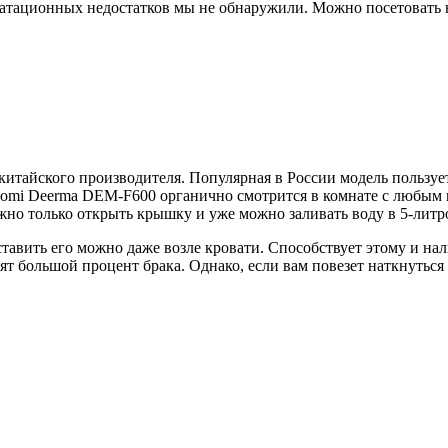
атационных недостатков мы не обнаружили. Можно посетовать н
итайского производителя. Популярная в России модель пользует
aomi Deerma DEM-F600 органично смотрится в комнате с любым и
жно только открыть крышку и уже можно заливать воду в 5-литров
ставить его можно даже возле кровати. Способствует этому и на
т большой процент брака. Однако, если вам повезет наткнуться