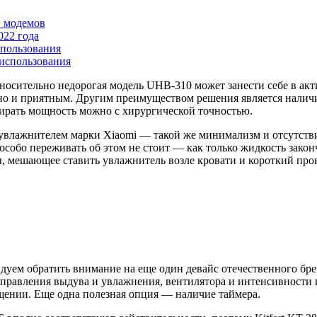
B модемов
022 года
пользования
использования
тносительно недорогая модель UHB-310 может занести себе в акт
м, но и приятным. Другим преимуществом решения является нали
дбирать мощность можно с хирургической точностью.
ь увлажнителем марки Xiaomi — такой же минимализм и отсутстви
собо переживать об этом не стоит — как только жидкость закон
ы, мешающее ставить увлажнитель возле кровати и короткий про
ендуем обратить внимание на еще один девайс отечественного брен
правления выдува и увлажнения, вентилятора и интенсивности ис
щении. Еще одна полезная опция — наличие таймера.