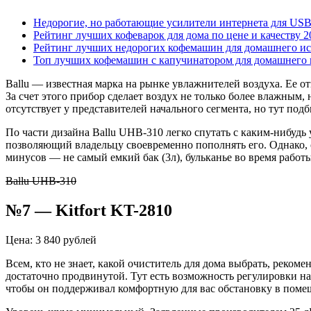
Недорогие, но работающие усилители интернета для US
Рейтинг лучших кофеварок для дома по цене и качеству 2
Рейтинг лучших недорогих кофемашин для домашнего ис
Топ лучших кофемашин с капучинатором для домашнего 
Ballu — известная марка на рынке увлажнителей воздуха. Ее о
За счет этого прибор сделает воздух не только более влажны
отсутствует у представителей начального сегмента, но тут по
По части дизайна Ballu UHB-310 легко спутать с каким-нибуд
позволяющий владельцу своевременно пополнять его. Однако, о
минусов — не самый емкий бак (3л), бульканье во время работ
Ballu UHB-310
№7 — Kitfort KT-2810
Цена: 3 840 рублей
Всем, кто не знает, какой очиститель для дома выбрать, реком
достаточно продвинутой. Тут есть возможность регулировки на
чтобы он поддерживал комфортную для вас обстановку в поме