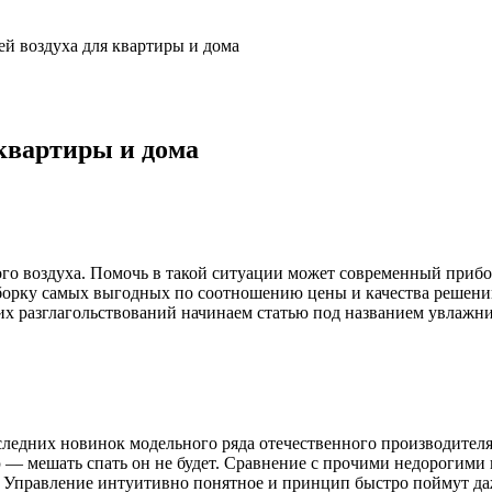
й воздуха для квартиры и дома
квартиры и дома
хого воздуха. Помочь в такой ситуации может современный прибо
дборку самых выгодных по соотношению цены и качества решени
гих разглагольствований начинаем статью под названием увлажни
ледних новинок модельного ряда отечественного производителя
 — мешать спать он не будет. Сравнение с прочими недорогими п
да. Управление интуитивно понятное и принцип быстро поймут д