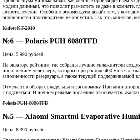
Уровень шума минимальный. Заявленные производителем 35 дБ 
модели длинный, что позволит разместить ее даже в комнате, 
автоотключение. Особенно рекомендуем девайс тем, у кого дом
оплошностей производитель не допустил. Так что, минусов, кот
Kitfort KT-2810
№6 — Polaris PUH 6080TFD
Цена: 5 990 рублей
На экваторе рейтинга, где собраны лучшие увлажнители воздух
пополнением через верх, которого при расходе 400 мл в час х
заполненности резервуара, а также текущей поддерживаемой вл
Отмечают в обзорах владельцы и эргономику. При миниатюрных
с подсветкой. В ночном режиме последняя отключается. Жалоб н
Polaris PUH 6080TFD
№5 — Xiaomi Smartmi Evaporative Humid
Цена: 8 990 рублей