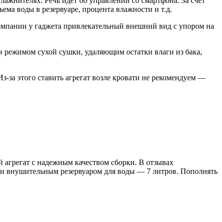
влажнителях. Речь идет об управлении со смартфона. За счет
ема воды в резервуаре, процента влажности и т.д.
компании у гаджета привлекательный внешний вид с упором на
он режимом сухой сушки, удаляющим остатки влаги из бака,
Из-за этого ставить агрегат возле кровати не рекомендуем —
 агрегат с надежным качеством сборки. В отзывах
ть и внушительным резервуаром для воды — 7 литров. Пополнять