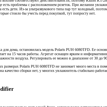
вполне соответствуют действительности, поэтому Kitfort KT-28
где есть проблемы с расположением розеток. При желании увлажн
а есть дети. Из-за ультразвукового типа пар тут холодный, поэ
орые стоило бы учесть перед покупкой, тут попросту нет.
а для дома, остановилась модель Polaris PUH 6080TFD. Ее основ
ватает на 15 часов работы. Агрегат оснащен ярким и информатив
ажности воздуха. Регулировать ее можно в диапазоне от 30 до 9
 размерах Polaris PUH 6080TFD не занимает много места в поме
а качество сборки нет, у многих увлажнитель стабильно работае
ifier