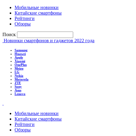
Мобильные новинки
Китайские смартфоны
Рейтинги
Обзоры
Поиск
Новинки смартфонов и гаджетов 2022 года
Samsung
Huawei
Apple
Xiaomi
OnePlus
Meizu
LG
Nokia
Motorola
ZTE
Sony
Asus
Lenovo
Мобильные новинки
Китайские смартфоны
Рейтинги
Обзоры