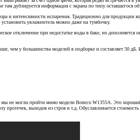
r выигрывает за счет одной фичи, которая редко встречается в у
е там дублируется информация с экрана по типу оставшегося объ
ятора и интенсивности испарения. Традиционно для продукции 
установить увлажнитель можно даже на тумбочку.
ческое отключение при недостатке воды в баке, но дополняется 
ыше, чем у большинства моделей в подборке и составляет 50 дБ. 
, мы не могли пройти мимо модели Boneco W1355A. Это хороший
пу протечек, выходов из строя и т.д. Обуславливается стоимос