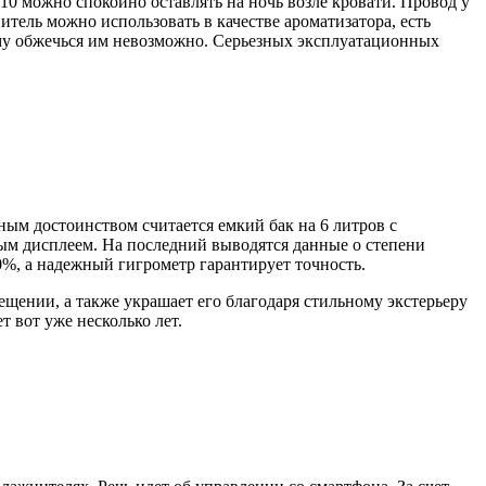
10 можно спокойно оставлять на ночь возле кровати. Провод у
итель можно использовать в качестве ароматизатора, есть
тому обжечься им невозможно. Серьезных эксплуатационных
ным достоинством считается емкий бак на 6 литров с
ным дисплеем. На последний выводятся данные о степени
0%, а надежный гигрометр гарантирует точность.
щении, а также украшает его благодаря стильному экстерьеру
т вот уже несколько лет.