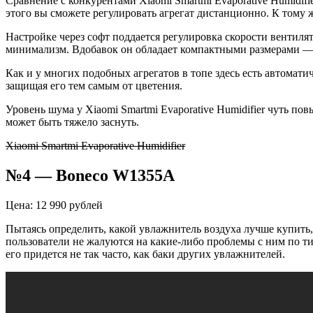
Сравнение с конкурентами Xiaomi Smartmi Evaporative Humidifie
этого вы сможете регулировать агрегат дистанционно. К тому ж
Настройке через софт поддается регулировка скорости вентил
минимализм. Вдобавок он обладает компактными размерами — 
Как и у многих подобных агрегатов в топе здесь есть автомати
защищая его тем самым от цветения.
Уровень шума у Xiaomi Smartmi Evaporative Humidifier чуть пов
может быть тяжело заснуть.
Xiaomi Smartmi Evaporative Humidifier
№4 — Boneco W1355A
Цена: 12 990 рублей
Пытаясь определить, какой увлажнитель воздуха лучше купить
пользователи не жалуются на какие-либо проблемы с ним по ти
его придется не так часто, как баки других увлажнителей.