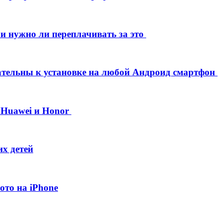
 и нужно ли переплачивать за это
ательны к установке на любой Андроид смартфон
 Huawei и Honor
х детей
то на iPhone