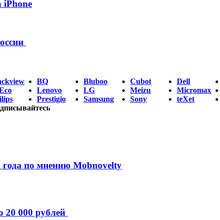
 iPhone
России
ackview
BQ
Bluboo
Cubot
Dell
Eco
Lenovo
LG
Meizu
Micromax
lips
Prestigio
Samsung
Sony
teXet
дписывайтесь
 года по мнению Mobnovelty
о 20 000 рублей