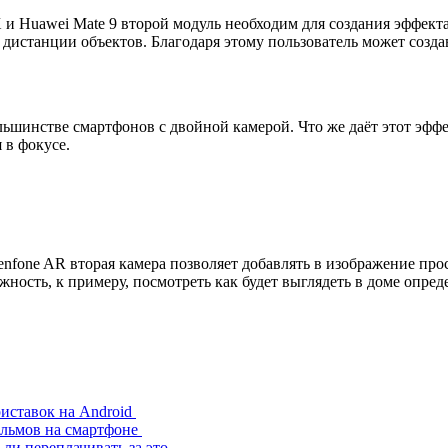
и Huawei Mate 9 второй модуль необходим для создания эффекта
истанции объектов. Благодаря этому пользователь может созда
ьшинстве смартфонов с двойной камерой. Что же даёт этот эффе
 в фокусе.
Zenfone AR вторая камера позволяет добавлять в изображение пр
ность, к примеру, посмотреть как будет выглядеть в доме опреде
иставок на Android
ильмов на смартфоне
 ли переплачивать за это