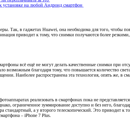
 к установке на любой Андроид смартфон
еры. Так, в гаджетах Huawei, она необходима для того, чтобы 
инация приводит к тому, что снимки получаются более резкими, 
смартфоны всё ещё не могут делать качественные снимки при отс
ало возможным благодаря тому, что повышается количество света
ении. Наиболее распространена эта технология, опять же, в см
 фотоаппаратах реализовать в смартфонах пока не представляет
днако, ограниченное зуммирование доступно и без него, благо
ра стандартный, а у второго телескопический. Это приводит к т
артфона – iPhone 7 Plus.