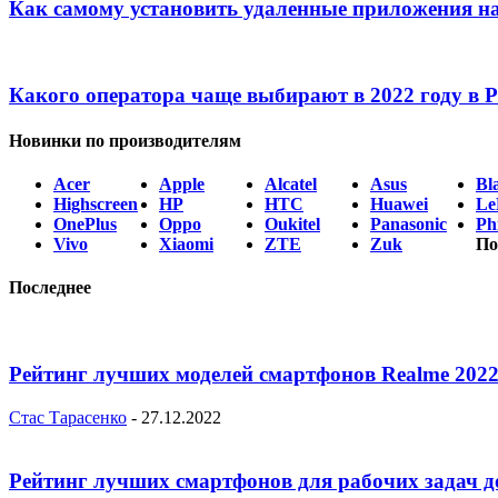
Как самому установить удаленные приложения на
Какого оператора чаще выбирают в 2022 году в 
Новинки по производителям
Acer
Apple
Alcatel
Asus
Bl
Highscreen
HP
HTC
Huawei
Le
OnePlus
Oppo
Oukitel
Panasonic
Phi
Vivo
Xiaomi
ZTE
Zuk
По
Последнее
Рейтинг лучших моделей смартфонов Realme 2022
Стас Тарасенко
-
27.12.2022
Рейтинг лучших смартфонов для рабочих задач д