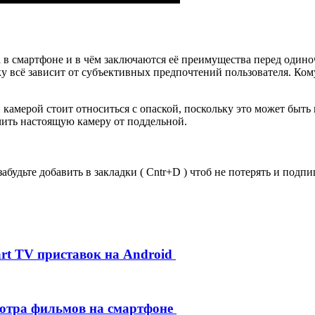
ра в смартфоне и в чём заключаются её преимущества перед один
ку всё зависит от субъективных предпочтений пользователя. Ко
 камерой стоит относиться с опаской, поскольку это может быт
чить настоящую камеру от поддельной.
забудьте добавить в закладки ( Cntr+D ) чтоб не потерять и под
rt TV приставок на Android
мотра фильмов на смартфоне