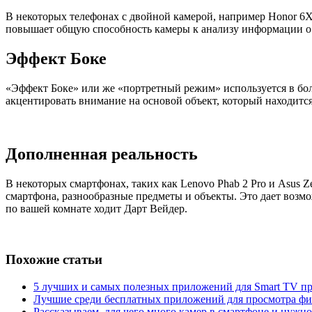
В некоторых телефонах с двойной камерой, например Honor 6X 
повышает общую способность камеры к анализу информации о д
Эффект Боке
«Эффект Боке» или же «портретный режим» используется в бол
акцентировать внимание на основой объект, который находится
Дополненная реальность
В некоторых смартфонах, таких как Lenovo Phab 2 Pro и Asus 
смартфона, разнообразные предметы и объекты. Это дает возмож
по вашей комнате ходит Дарт Вейдер.
Похожие статьи
5 лучших и самых полезных приложений для Smart TV пр
Лучшие среди бесплатных приложений для просмотра ф
Рассказываем, для чего много камер в смартфоне и нужно