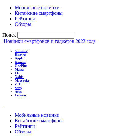
Мобильные новинки
Китайские смартфоны
Рейтинги
Обзоры
Поиск
Новинки смартфонов и гаджетов 2022 года
Samsung
Huawei
Apple
Xiaomi
OnePlus
Meizu
LG
Nokia
Motorola
ZTE
Sony
Asus
Lenovo
Мобильные новинки
Китайские смартфоны
Рейтинги
Обзоры