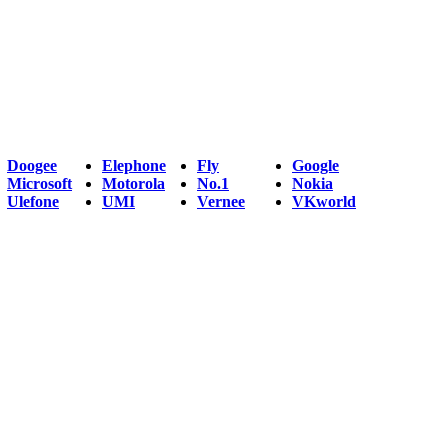
Doogee
Elephone
Fly
Google
Microsoft
Motorola
No.1
Nokia
Ulefone
UMI
Vernee
VKworld