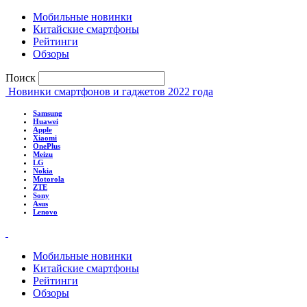
Мобильные новинки
Китайские смартфоны
Рейтинги
Обзоры
Поиск
Новинки смартфонов и гаджетов 2022 года
Samsung
Huawei
Apple
Xiaomi
OnePlus
Meizu
LG
Nokia
Motorola
ZTE
Sony
Asus
Lenovo
Мобильные новинки
Китайские смартфоны
Рейтинги
Обзоры