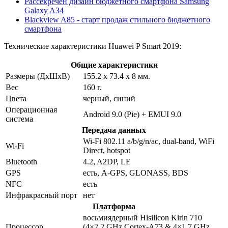
Рассекречен дизайн бюджетного смартфона Samsung
Galaxy A34
Blackview A85 - старт продаж стильного бюджетного
смартфона
Технические характеристики Huawei P Smart 2019:
Общие характеристики
Размеры (ДxШxВ)
155.2 x 73.4 x 8 мм.
Вес
160 г.
Цвета
черный, синий
Операционная
Android 9.0 (Pie) + EMUI 9.0
система
Передача данных
Wi-Fi 802.11 a/b/g/n/ac, dual-band, WiFi
Wi-Fi
Direct, hotspot
Bluetooth
4.2, A2DP, LE
GPS
есть, A-GPS, GLONASS, BDS
NFC
есть
Инфракрасный порт
нет
Платформа
восьмиядерный Hisilicon Kirin 710
Процессор
(4×2.2 GHz Cortex-A73 & 4×1.7 GHz