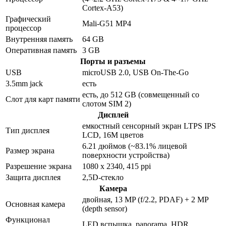
Cortex-A53)
Графический
Mali-G51 MP4
процессор
Внутренняя память
64 GB
Оперативная память
3 GB
Порты и разъемы
USB
microUSB 2.0, USB On-The-Go
3.5mm jack
есть
есть, до 512 GB (совмещенный со
Слот для карт памяти
слотом SIM 2)
Дисплей
емкостный сенсорный экран LTPS IPS
Тип дисплея
LCD, 16M цветов
6.21 дюймов (~83.1% лицевой
Размер экрана
поверхности устройства)
Разрешение экрана
1080 x 2340, 415 ppi
Защита дисплея
2,5D-стекло
Камера
двойная, 13 MP (f/2.2, PDAF) + 2 MP
Основная камера
(depth sensor)
Функционал
LED вспышка, panorama, HDR