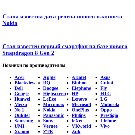
Стала известна дата релиза нового планшета
Nokia
Стал известен первый смартфон на базе нового
Snapdragon 8 Gen 2
Новинки по производителям
Acer
Apple
Alcatel
Asus
Blackview
BQ
Bluboo
Cubot
Dell
Doogee
Elephone
Fly
Google
Highscreen
HP
HTC
Huawei
LeEco
Lenovo
LG
Meizu
Micromax
Microsoft
Motorola
No.1
Nokia
OnePlus
Oppo
Oukitel
Panasonic
Philips
Prestigio
Samsung
Sony
teXet
Ulefone
UMI
Vernee
VKworld
Vivo
Xiaomi
ZTE
Zuk