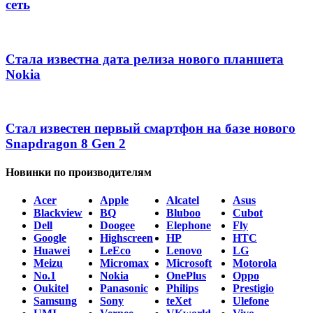
сеть
Стала известна дата релиза нового планшета
Nokia
Стал известен первый смартфон на базе нового
Snapdragon 8 Gen 2
Новинки по производителям
Acer
Apple
Alcatel
Asus
Blackview
BQ
Bluboo
Cubot
Dell
Doogee
Elephone
Fly
Google
Highscreen
HP
HTC
Huawei
LeEco
Lenovo
LG
Meizu
Micromax
Microsoft
Motorola
No.1
Nokia
OnePlus
Oppo
Oukitel
Panasonic
Philips
Prestigio
Samsung
Sony
teXet
Ulefone