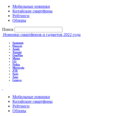
Мобильные новинки
Китайские смартфоны
Рейтинги
Обзоры
Поиск
Новинки смартфонов и гаджетов 2022 года
Samsung
Huawei
Apple
Xiaomi
OnePlus
Meizu
LG
Nokia
Motorola
ZTE
Sony
Asus
Lenovo
Мобильные новинки
Китайские смартфоны
Рейтинги
Обзоры