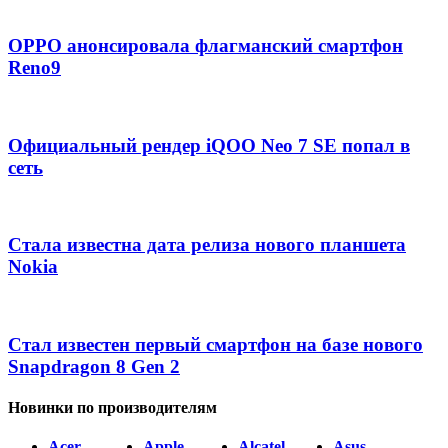
OPPO анонсировала флагманский смартфон
Reno9
Официальный рендер iQOO Neo 7 SE попал в
сеть
Стала известна дата релиза нового планшета
Nokia
Стал известен первый смартфон на базе нового
Snapdragon 8 Gen 2
Новинки по производителям
Acer
Apple
Alcatel
Asus