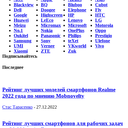
Blackview
BQ
Bluboo
Cubot
Dell
Doogee
Elephone
Fly
Google
Highscreen
HP
HTC
Huawei
LeEco
Lenovo
LG
Meizu
Micromax
Microsoft
Motorola
No.1
Nokia
OnePlus
Oppo
Oukitel
Panasonic
Philips
Prestigio
Samsung
Sony
teXet
Ulefone
UMI
Vernee
VKworld
Vivo
Xiaomi
ZTE
Zuk
Подписывайтесь
Последнее
Рейтинг лучших моделей смартфонов Realme
2022 года по мнению Mobnovelty
Стас Тарасенко
-
27.12.2022
Рейтинг лучших смартфонов для рабочих задач