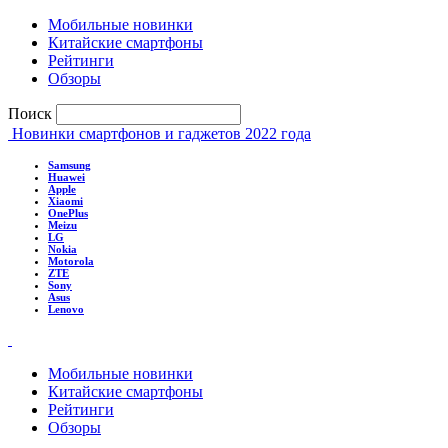
Мобильные новинки
Китайские смартфоны
Рейтинги
Обзоры
Поиск
Новинки смартфонов и гаджетов 2022 года
Samsung
Huawei
Apple
Xiaomi
OnePlus
Meizu
LG
Nokia
Motorola
ZTE
Sony
Asus
Lenovo
Мобильные новинки
Китайские смартфоны
Рейтинги
Обзоры