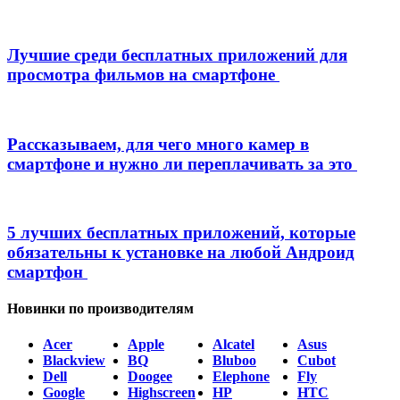
Лучшие среди бесплатных приложений для
просмотра фильмов на смартфоне
Рассказываем, для чего много камер в
смартфоне и нужно ли переплачивать за это
5 лучших бесплатных приложений, которые
обязательны к установке на любой Андроид
смартфон
Новинки по производителям
Acer
Apple
Alcatel
Asus
Blackview
BQ
Bluboo
Cubot
Dell
Doogee
Elephone
Fly
Google
Highscreen
HP
HTC