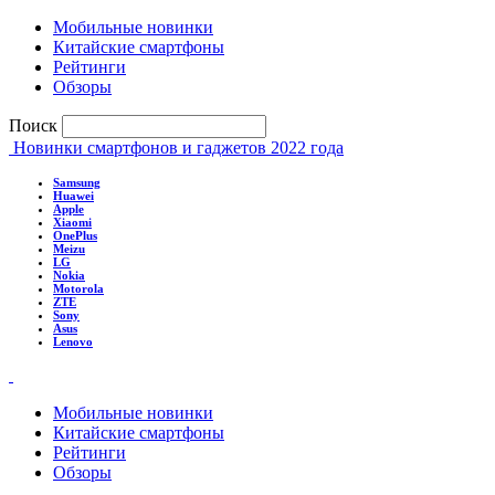
Мобильные новинки
Китайские смартфоны
Рейтинги
Обзоры
Поиск
Новинки смартфонов и гаджетов 2022 года
Samsung
Huawei
Apple
Xiaomi
OnePlus
Meizu
LG
Nokia
Motorola
ZTE
Sony
Asus
Lenovo
Мобильные новинки
Китайские смартфоны
Рейтинги
Обзоры