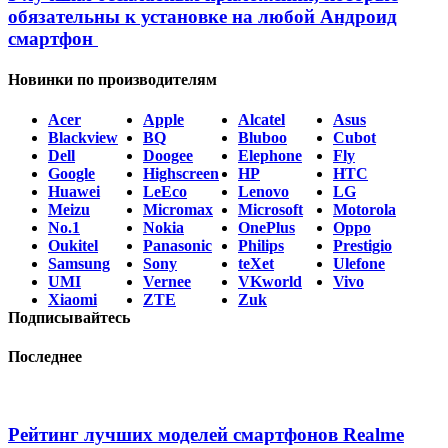
обязательны к установке на любой Андроид
смартфон
Новинки по производителям
Acer
Apple
Alcatel
Asus
Blackview
BQ
Bluboo
Cubot
Dell
Doogee
Elephone
Fly
Google
Highscreen
HP
HTC
Huawei
LeEco
Lenovo
LG
Meizu
Micromax
Microsoft
Motorola
No.1
Nokia
OnePlus
Oppo
Oukitel
Panasonic
Philips
Prestigio
Samsung
Sony
teXet
Ulefone
UMI
Vernee
VKworld
Vivo
Xiaomi
ZTE
Zuk
Подписывайтесь
Последнее
Рейтинг лучших моделей смартфонов Realme