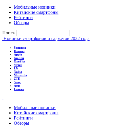
Мобильные новинки
Китайские смартфоны
Рейтинги
Обзоры
Поиск
Новинки смартфонов и гаджетов 2022 года
Samsung
Huawei
Apple
Xiaomi
OnePlus
Meizu
LG
Nokia
Motorola
ZTE
Sony
Asus
Lenovo
Мобильные новинки
Китайские смартфоны
Рейтинги
Обзоры