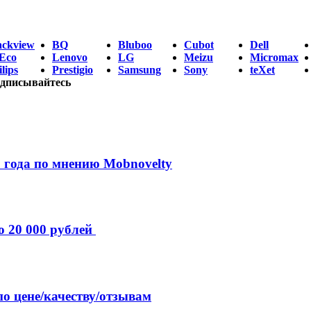
ackview
BQ
Bluboo
Cubot
Dell
Eco
Lenovo
LG
Meizu
Micromax
lips
Prestigio
Samsung
Sony
teXet
дписывайтесь
 года по мнению Mobnovelty
о 20 000 рублей
по цене/качеству/отзывам