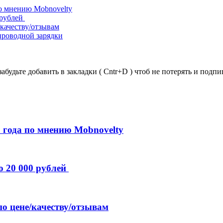
о мнению Mobnovelty
 рублей
/качеству/отзывам
проводной зарядки
забудьте добавить в закладки ( Cntr+D ) чтоб не потерять и под
 года по мнению Mobnovelty
о 20 000 рублей
по цене/качеству/отзывам