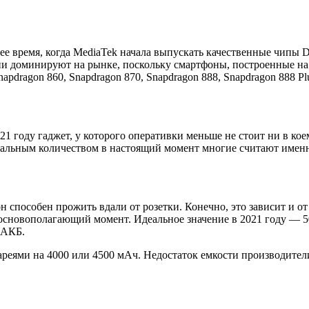
е время, когда MediaTek начала выпускать качественные чипы D
 доминируют на рынке, поскольку смартфоны, построенные на их
pdragon 860, Snapdragon 870, Snapdragon 888, Snapdragon 888 Pl
 году гаджет, у которого оперативки меньше не стоит ни в коем
еальным количеством в настоящий момент многие считают именн
н способен прожить вдали от розетки. Конечно, это зависит и о
— основополагающий момент. Идеальное значение в 2021 году —
 АКБ.
еями на 4000 или 4500 мАч. Недостаток емкости производители