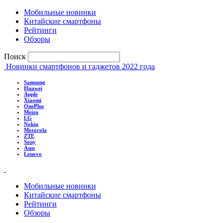
Мобильные новинки
Китайские смартфоны
Рейтинги
Обзоры
Поиск
Новинки смартфонов и гаджетов 2022 года
Samsung
Huawei
Apple
Xiaomi
OnePlus
Meizu
LG
Nokia
Motorola
ZTE
Sony
Asus
Lenovo
Мобильные новинки
Китайские смартфоны
Рейтинги
Обзоры