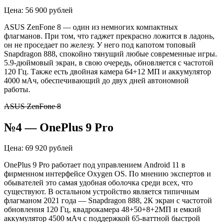
Цена: 56 900 рублей
ASUS ZenFone 8 — один из немногих компактных
флагманов. При том, что гаджет прекрасно ложится в ладонь,
он не проседает по железу. У него под капотом топовый
Snapdragon 888, спокойно тянущий любые современные игры.
5.9-дюймовый экран, в свою очередь, обновляется с частотой
120 Гц. Также есть двойная камера 64+12 МП и аккумулятор
4000 мАч, обеспечивающий до двух дней автономной
работы.
ASUS ZenFone 8
№4 — OnePlus 9 Pro
Цена: 69 920 рублей
OnePlus 9 Pro работает под управлением Android 11 в
фирменном интерфейсе Oxygen OS. По мнению экспертов и
обывателей это самая удобная оболочка среди всех, что
существуют. В остальном устройство является типичным
флагманом 2021 года — Snapdragon 888, 2К экран с частотой
обновления 120 Гц, квадрокамера 48+50+8+2МП и емкий
аккумулятор 4500 мАч с поддержкой 65-ваттной быстрой