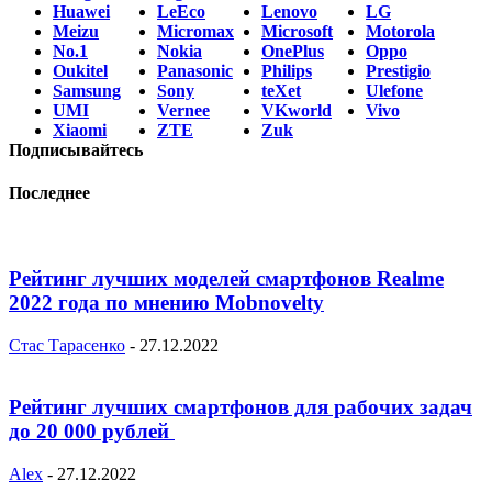
Huawei
LeEco
Lenovo
LG
Meizu
Micromax
Microsoft
Motorola
No.1
Nokia
OnePlus
Oppo
Oukitel
Panasonic
Philips
Prestigio
Samsung
Sony
teXet
Ulefone
UMI
Vernee
VKworld
Vivo
Xiaomi
ZTE
Zuk
Подписывайтесь
Последнее
Рейтинг лучших моделей смартфонов Realme
2022 года по мнению Mobnovelty
Стас Тарасенко
-
27.12.2022
Рейтинг лучших смартфонов для рабочих задач
до 20 000 рублей
Alex
-
27.12.2022