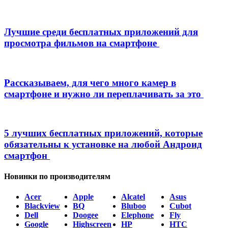
Лучшие среди бесплатных приложений для
просмотра фильмов на смартфоне
Рассказываем, для чего много камер в
смартфоне и нужно ли переплачивать за это
5 лучших бесплатных приложений, которые
обязательны к установке на любой Андроид
смартфон
Новинки по производителям
Acer
Apple
Alcatel
Asus
Blackview
BQ
Bluboo
Cubot
Dell
Doogee
Elephone
Fly
Google
Highscreen
HP
HTC