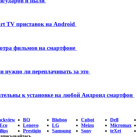
и/ударов и пыли
rt TV приставок на Android
мотра фильмов на смартфоне
 и нужно ли переплачивать за это
ательны к установке на любой Андроид смартфон
ackview
BQ
Bluboo
Cubot
Dell
Eco
Lenovo
LG
Meizu
Micromax
lips
Prestigio
Samsung
Sony
teXet
дписывайтесь