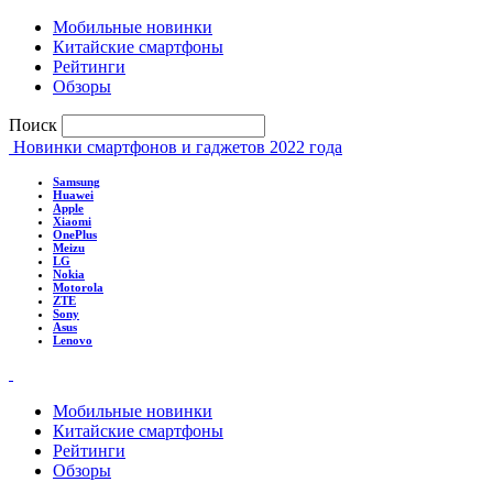
Мобильные новинки
Китайские смартфоны
Рейтинги
Обзоры
Поиск
Новинки смартфонов и гаджетов 2022 года
Samsung
Huawei
Apple
Xiaomi
OnePlus
Meizu
LG
Nokia
Motorola
ZTE
Sony
Asus
Lenovo
Мобильные новинки
Китайские смартфоны
Рейтинги
Обзоры