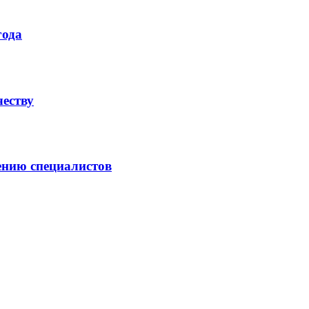
года
честву
ению специалистов