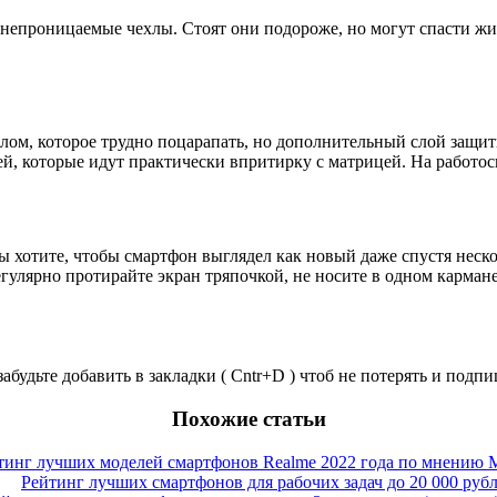
донепроницаемые чехлы.
Стоят они подороже, но могут спасти жи
ом, которое трудно поцарапать, но дополнительный слой защиты
й, которые идут практически впритирку с матрицей. На работосп
ы хотите, чтобы смартфон выглядел как новый даже спустя неск
 регулярно протирайте экран тряпочкой, не носите в одном карма
забудьте добавить в закладки ( Cntr+D ) чтоб не потерять и под
Похожие статьи
тинг лучших моделей смартфонов Realme 2022 года по мнению M
Рейтинг лучших смартфонов для рабочих задач до 20 000 руб