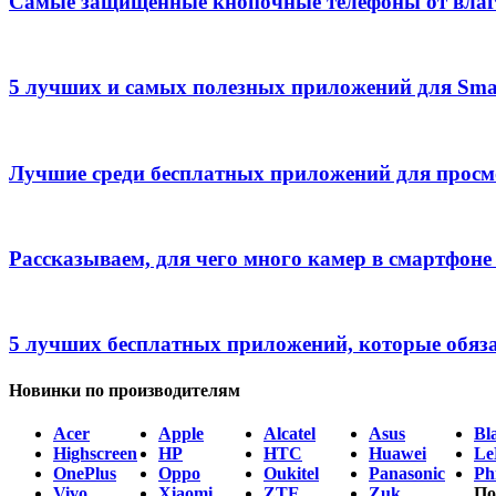
Самые защищенные кнопочные телефоны от влаг
5 лучших и самых полезных приложений для Sma
Лучшие среди бесплатных приложений для прос
Рассказываем, для чего много камер в смартфоне
5 лучших бесплатных приложений, которые обяз
Новинки по производителям
Acer
Apple
Alcatel
Asus
Bl
Highscreen
HP
HTC
Huawei
Le
OnePlus
Oppo
Oukitel
Panasonic
Phi
Vivo
Xiaomi
ZTE
Zuk
По