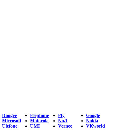
Doogee
Elephone
Fly
Google
Microsoft
Motorola
No.1
Nokia
Ulefone
UMI
Vernee
VKworld