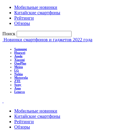
Мобильные новинки
Китайские смартфоны
Рейтинги
Обзоры
Поиск
Новинки смартфонов и гаджетов 2022 года
Samsung
Huawei
Apple
Xiaomi
OnePlus
Meizu
LG
Nokia
Motorola
ZTE
Sony
Asus
Lenovo
Мобильные новинки
Китайские смартфоны
Рейтинги
Обзоры