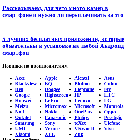
Рассказываем, для чего много камер в
смартфоне и нужно ли переплачивать за это
5 лучших бесплатных приложений, которые
обязательны к установке на любой Андроид
смартфон
Новинки по производителям
Acer
Apple
Alcatel
Asus
Blackview
BQ
Bluboo
Cubot
Dell
Doogee
Elephone
Fly
Google
Highscreen
HP
HTC
Huawei
LeEco
Lenovo
LG
Meizu
Micromax
Microsoft
Motorola
No.1
Nokia
OnePlus
Oppo
Oukitel
Panasonic
Philips
Prestigio
Samsung
Sony
teXet
Ulefone
UMI
Vernee
VKworld
Vivo
Xiaomi
ZTE
Zuk
Подписывайтесь