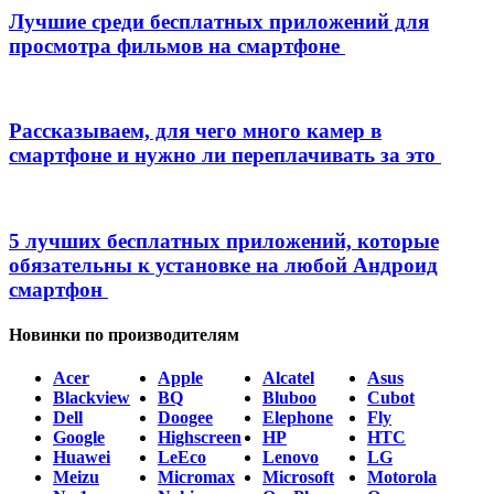
Лучшие среди бесплатных приложений для
просмотра фильмов на смартфоне
Рассказываем, для чего много камер в
смартфоне и нужно ли переплачивать за это
5 лучших бесплатных приложений, которые
обязательны к установке на любой Андроид
смартфон
Новинки по производителям
Acer
Apple
Alcatel
Asus
Blackview
BQ
Bluboo
Cubot
Dell
Doogee
Elephone
Fly
Google
Highscreen
HP
HTC
Huawei
LeEco
Lenovo
LG
Meizu
Micromax
Microsoft
Motorola