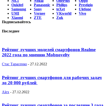
No.1
Nokia
OnePlus
Oppo
Oukitel
Panasonic
Philips
Prestigio
Samsung
Sony
teXet
Ulefone
UMI
Vernee
VKworld
Vivo
Xiaomi
ZTE
Zuk
Подписывайтесь
Последнее
Рейтинг лучших моделей смартфонов Realme
2022 года по мнению Mobnovelty
Стас Тарасенко
-
27.12.2022
Рейтинг лучших смартфонов для рабочих задач
до 20 000 рублей
Alex
-
27.12.2022
Рейтинг лучших смартфонов за последние 3 года