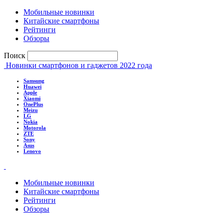
Мобильные новинки
Китайские смартфоны
Рейтинги
Обзоры
Поиск
Новинки смартфонов и гаджетов 2022 года
Samsung
Huawei
Apple
Xiaomi
OnePlus
Meizu
LG
Nokia
Motorola
ZTE
Sony
Asus
Lenovo
Мобильные новинки
Китайские смартфоны
Рейтинги
Обзоры