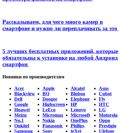
Рассказываем, для чего много камер в
смартфоне и нужно ли переплачивать за это
5 лучших бесплатных приложений, которые
обязательны к установке на любой Андроид
смартфон
Новинки по производителям
Acer
Apple
Alcatel
Asus
Blackview
BQ
Bluboo
Cubot
Dell
Doogee
Elephone
Fly
Google
Highscreen
HP
HTC
Huawei
LeEco
Lenovo
LG
Meizu
Micromax
Microsoft
Motorola
No.1
Nokia
OnePlus
Oppo
Oukitel
Panasonic
Philips
Prestigio
Samsung
Sony
teXet
Ulefone