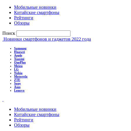
Мобильные новинки
Китайские смартфоны
Рейтинги
Обзоры
Поиск
Новинки смартфонов и гаджетов 2022 года
Samsung
Huawei
Apple
Xiaomi
OnePlus
Meizu
LG
Nokia
Motorola
ZTE
Sony
Asus
Lenovo
Мобильные новинки
Китайские смартфоны
Рейтинги
Обзоры