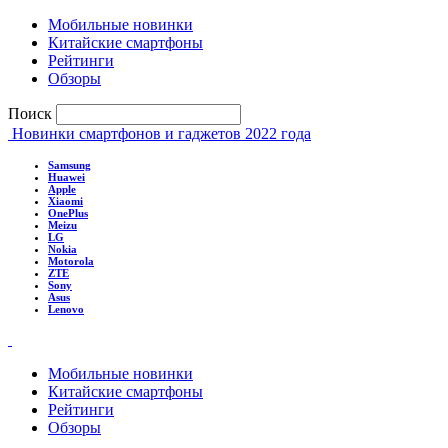
Мобильные новинки
Китайские смартфоны
Рейтинги
Обзоры
Поиск
Новинки смартфонов и гаджетов 2022 года
Samsung
Huawei
Apple
Xiaomi
OnePlus
Meizu
LG
Nokia
Motorola
ZTE
Sony
Asus
Lenovo
Мобильные новинки
Китайские смартфоны
Рейтинги
Обзоры