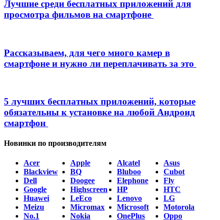
Лучшие среди бесплатных приложений для
просмотра фильмов на смартфоне
Рассказываем, для чего много камер в
смартфоне и нужно ли переплачивать за это
5 лучших бесплатных приложений, которые
обязательны к установке на любой Андроид
смартфон
Новинки по производителям
Acer
Apple
Alcatel
Asus
Blackview
BQ
Bluboo
Cubot
Dell
Doogee
Elephone
Fly
Google
Highscreen
HP
HTC
Huawei
LeEco
Lenovo
LG
Meizu
Micromax
Microsoft
Motorola
No.1
Nokia
OnePlus
Oppo