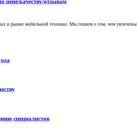
по цене/качеству/отзывам
нах и рынке мобильной техники. Мы пишем о том, чем увлечены
года
честву
ению специалистов