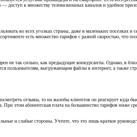
в — доступ к множеству телевизионных каналов и удобное прил
ьзовать во всех уголках страны, даже в маленьких поселках и се
ассортименте есть множество тарифов с разной скоростью, что 
лярен не так сильно, как предыдущие конкурсанты. Однако, в бл
тся пользователям, выгружающим файлы в интернет, а также ст
осмотреть отзывы, то на жалобы клиентов он реагирует куда быс
ра. При этом абонентская плата на большинство тарифов ниже с
ильные и слабые стороны. Учтите, что это лишь краткое руковод