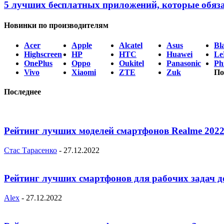
5 лучших бесплатных приложений, которые обяз
Новинки по производителям
Acer
Apple
Alcatel
Asus
Bl
Highscreen
HP
HTC
Huawei
Le
OnePlus
Oppo
Oukitel
Panasonic
Phi
Vivo
Xiaomi
ZTE
Zuk
По
Последнее
Рейтинг лучших моделей смартфонов Realme 2022
Стас Тарасенко
-
27.12.2022
Рейтинг лучших смартфонов для рабочих задач д
Alex
-
27.12.2022