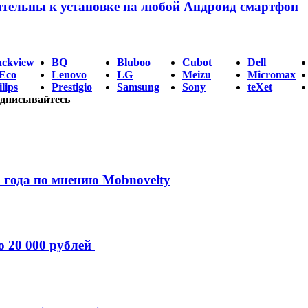
ательны к установке на любой Андроид смартфон
ackview
BQ
Bluboo
Cubot
Dell
Eco
Lenovo
LG
Meizu
Micromax
lips
Prestigio
Samsung
Sony
teXet
дписывайтесь
 года по мнению Mobnovelty
о 20 000 рублей