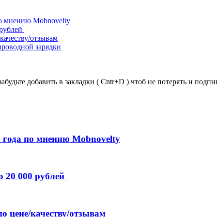
о мнению Mobnovelty
 рублей
/качеству/отзывам
проводной зарядки
забудьте добавить в закладки ( Cntr+D ) чтоб не потерять и под
 года по мнению Mobnovelty
о 20 000 рублей
по цене/качеству/отзывам