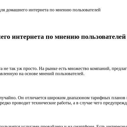
для домашнего интернета по мнению пользователей
его интернета по мнению пользователей
а не так уж просто. На рынке есть множество компаний, предлаг
авленную на основе мнений пользователей.
 случайно. Он отличается широким диапазоном тарифных планов 
редко проводит технические работы, а в случае чего предупрежд
 пользуется услугами провайдера и на смартфоне. Есть интерес