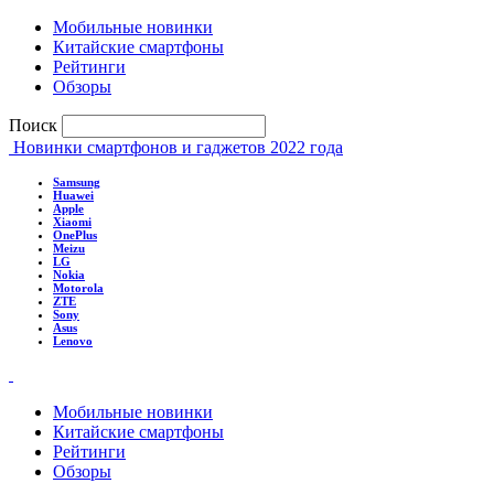
Мобильные новинки
Китайские смартфоны
Рейтинги
Обзоры
Поиск
Новинки смартфонов и гаджетов 2022 года
Samsung
Huawei
Apple
Xiaomi
OnePlus
Meizu
LG
Nokia
Motorola
ZTE
Sony
Asus
Lenovo
Мобильные новинки
Китайские смартфоны
Рейтинги
Обзоры