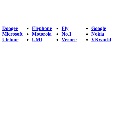
Doogee
Elephone
Fly
Google
Microsoft
Motorola
No.1
Nokia
Ulefone
UMI
Vernee
VKworld