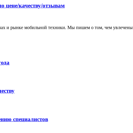
по цене/качеству/отзывам
нах и рынке мобильной техники. Мы пишем о том, чем увлечены
года
честву
ению специалистов