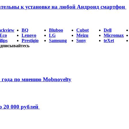
ательны к установке на любой Андроид смартфон
ackview
BQ
Bluboo
Cubot
Dell
Eco
Lenovo
LG
Meizu
Micromax
lips
Prestigio
Samsung
Sony
teXet
дписывайтесь
 года по мнению Mobnovelty
о 20 000 рублей