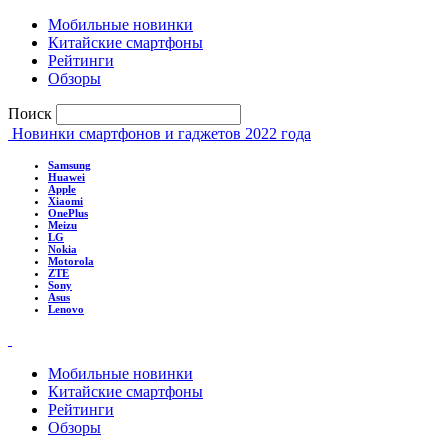
Мобильные новинки
Китайские смартфоны
Рейтинги
Обзоры
Поиск
Новинки смартфонов и гаджетов 2022 года
Samsung
Huawei
Apple
Xiaomi
OnePlus
Meizu
LG
Nokia
Motorola
ZTE
Sony
Asus
Lenovo
Мобильные новинки
Китайские смартфоны
Рейтинги
Обзоры