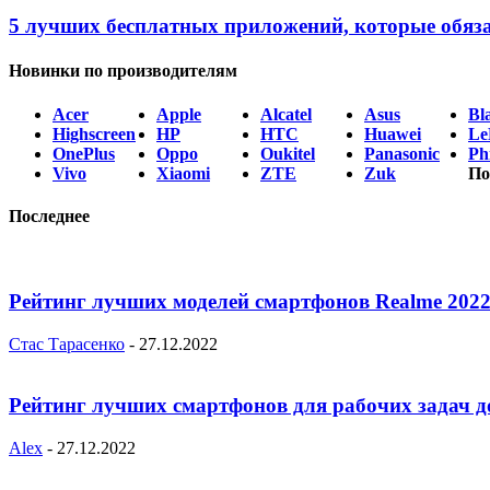
5 лучших бесплатных приложений, которые обяз
Новинки по производителям
Acer
Apple
Alcatel
Asus
Bl
Highscreen
HP
HTC
Huawei
Le
OnePlus
Oppo
Oukitel
Panasonic
Phi
Vivo
Xiaomi
ZTE
Zuk
По
Последнее
Рейтинг лучших моделей смартфонов Realme 2022
Стас Тарасенко
-
27.12.2022
Рейтинг лучших смартфонов для рабочих задач д
Alex
-
27.12.2022