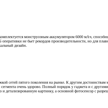
комплектуется монструозным аккумулятором 6000 мАч, способны
Б оперативки не бьет рекордов производительности, но для плав
кальный дизайн.
кой сетей пятого поколения на рынке. К другим достоинствам м
я сегмента очень здорово. Полный порядок у гаджета и с други
ю и детализированную картинку, а основной фотосенсор с разр