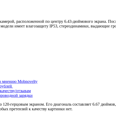
 камерой, расположенной по центру 6.43-дюймового экрана. П
 модели имеет влагозащиту IP53, стереодинамики, выдающие гро
о мнению Mobnovelty
 рублей
/качеству/отзывам
проводной зарядки
120-герцовым экраном. Его диагональ составляет 6.67 дюймов,
обых претензий к качеству картинки нет.