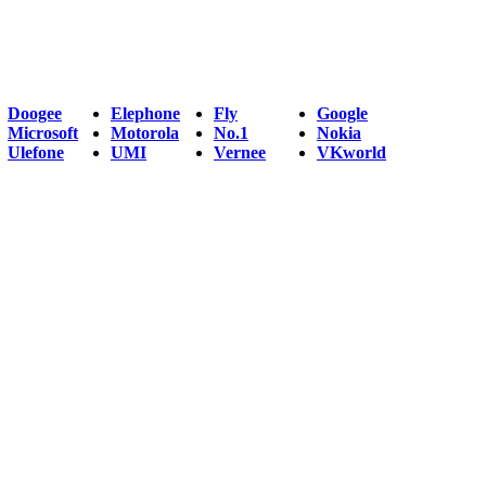
Doogee
Elephone
Fly
Google
Microsoft
Motorola
No.1
Nokia
Ulefone
UMI
Vernee
VKworld