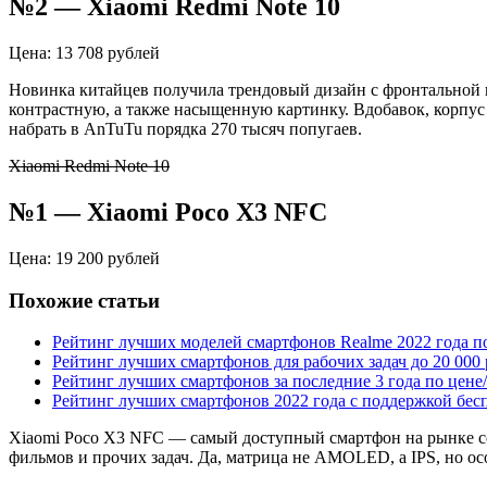
№2 — Xiaomi Redmi Note 10
Цена: 13 708 рублей
Новинка китайцев получила трендовый дизайн с фронтальной
контрастную, а также насыщенную картинку. Вдобавок, корпус
набрать в AnTuTu порядка 270 тысяч попугаев.
Xiaomi Redmi Note 10
№1 — Xiaomi Poco X3 NFC
Цена: 19 200 рублей
Похожие статьи
Рейтинг лучших моделей смартфонов Realme 2022 года п
Рейтинг лучших смартфонов для рабочих задач до 20 000
Рейтинг лучших смартфонов за последние 3 года по цене
Рейтинг лучших смартфонов 2022 года с поддержкой бес
Xiaomi Poco X3 NFC — самый доступный смартфон на рынке со 
фильмов и прочих задач. Да, матрица не AMOLED, а IPS, но ос