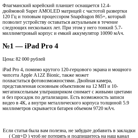
Флагманский корейский планшет оснащается 12.4-
дюймовой
Super
AMOLED матрицей с частотой развертки
120 Гц и топовым процессором
Snapdragon
865+, который
позволит устройству оставаться актуальным в течение
следующих нескольких лет. При этом у него тонкий 5.7-
миллиметровый корпус и емкий аккумулятор 10090 мАч.
№1 —
iPad
Pro
4
Цена: 82 000 рублей
iPad
Pro
4, помимо крутого 120-герцового экрана и мощного
чипсета
Apple
A12Z
Bionic, также
может
похвастаться
фотовозможностями
. Двойная камера,
представленная основным объективом на 12 МП и 10-
мегапиксельным
ультрашириком
снимает с живыми цветами
и без просадок по детализации. Есть возможность записи
видео в 4К, а внутри металлического корпуса толщиной 5.9
миллиметров скрывается батарея объемом 9720 мАч.
Если статья была вам полезна, не забудьте добавить в закладки
( Cntr+D ) чтоб не потерять и подпишитесь на наш канал