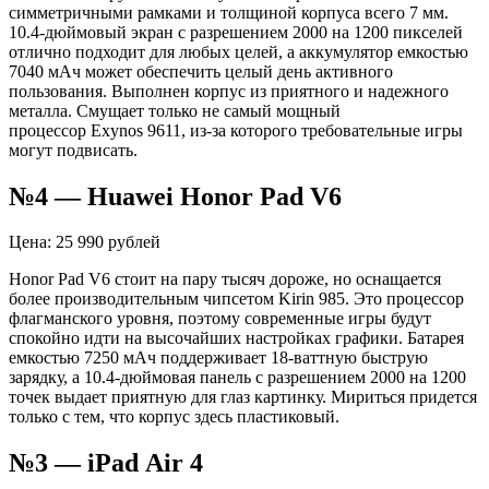
симметричными рамками и толщиной корпуса всего 7 мм.
10.4-дюймовый экран с разрешением 2000 на 1200 пикселей
отлично подходит для любых целей, а аккумулятор емкостью
7040
мАч
может обеспечить целый день активного
пользования. Выполнен корпус из приятного и надежного
металла. Смущает только не самый мощный
процессор
Exynos
9611, из-за которого требовательные игры
могут подвисать.
№4 —
Huawei
Honor
Pad
V6
Цена: 25 990 рублей
Honor
Pad
V6 стоит на пару тысяч дороже, но оснащается
более производительным чипсетом
Kirin
985. Это процессор
флагманского уровня, поэтому современные игры будут
спокойно идти на высочайших настройках графики. Батарея
емкостью 7250
мАч
поддерживает 18-ваттную быструю
зарядку, а 10.4-дюймовая панель с разрешением 2000 на 1200
точек выдает приятную для глаз картинку. Мириться придется
только с тем, что корпус здесь пластиковый.
№3 —
iPad
Air
4