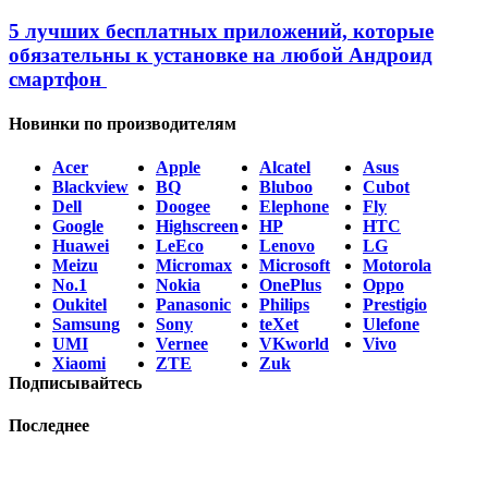
5 лучших бесплатных приложений, которые
обязательны к установке на любой Андроид
смартфон
Новинки по производителям
Acer
Apple
Alcatel
Asus
Blackview
BQ
Bluboo
Cubot
Dell
Doogee
Elephone
Fly
Google
Highscreen
HP
HTC
Huawei
LeEco
Lenovo
LG
Meizu
Micromax
Microsoft
Motorola
No.1
Nokia
OnePlus
Oppo
Oukitel
Panasonic
Philips
Prestigio
Samsung
Sony
teXet
Ulefone
UMI
Vernee
VKworld
Vivo
Xiaomi
ZTE
Zuk
Подписывайтесь
Последнее