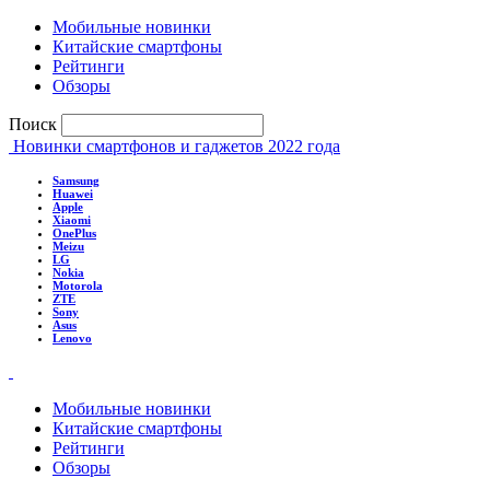
Мобильные новинки
Китайские смартфоны
Рейтинги
Обзоры
Поиск
Новинки смартфонов и гаджетов 2022 года
Samsung
Huawei
Apple
Xiaomi
OnePlus
Meizu
LG
Nokia
Motorola
ZTE
Sony
Asus
Lenovo
Мобильные новинки
Китайские смартфоны
Рейтинги
Обзоры