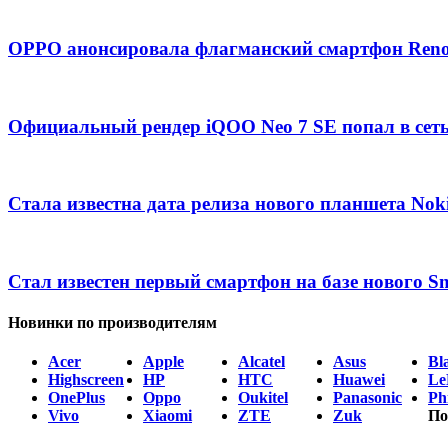
OPPO анонсировала флагманский смартфон Ren
Официальный рендер iQOO Neo 7 SE попал в сет
Стала известна дата релиза нового планшета Nok
Стал известен первый смартфон на базе нового S
Новинки по производителям
Acer
Apple
Alcatel
Asus
Bl
Highscreen
HP
HTC
Huawei
Le
OnePlus
Oppo
Oukitel
Panasonic
Phi
Vivo
Xiaomi
ZTE
Zuk
По