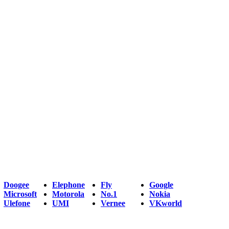
Doogee
Elephone
Fly
Google
Microsoft
Motorola
No.1
Nokia
Ulefone
UMI
Vernee
VKworld