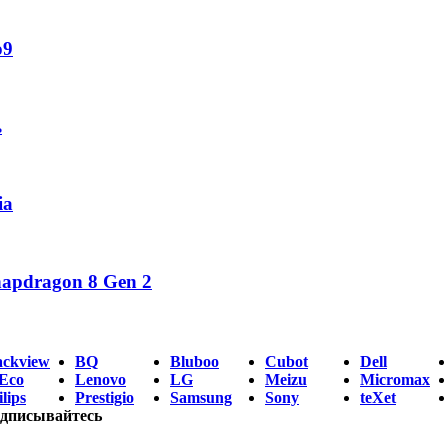
o9
ь
ia
napdragon 8 Gen 2
ackview
BQ
Bluboo
Cubot
Dell
Eco
Lenovo
LG
Meizu
Micromax
lips
Prestigio
Samsung
Sony
teXet
дписывайтесь