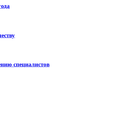
года
честву
ению специалистов