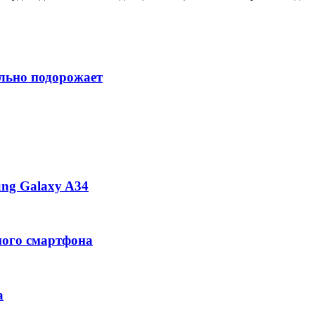
ильно подорожает
ng Galaxy A34
ного смартфона
а