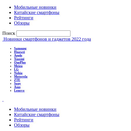
Мобильные новинки
Китайские смартфоны
Рейтинги
Обзоры
Поиск
Новинки смартфонов и гаджетов 2022 года
Samsung
Huawei
Apple
Xiaomi
OnePlus
Meizu
LG
Nokia
Motorola
ZTE
Sony
Asus
Lenovo
Мобильные новинки
Китайские смартфоны
Рейтинги
Обзоры