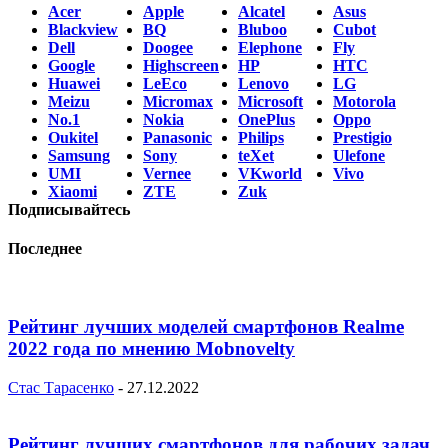
Acer
Apple
Alcatel
Asus
Blackview
BQ
Bluboo
Cubot
Dell
Doogee
Elephone
Fly
Google
Highscreen
HP
HTC
Huawei
LeEco
Lenovo
LG
Meizu
Micromax
Microsoft
Motorola
No.1
Nokia
OnePlus
Oppo
Oukitel
Panasonic
Philips
Prestigio
Samsung
Sony
teXet
Ulefone
UMI
Vernee
VKworld
Vivo
Xiaomi
ZTE
Zuk
Подписывайтесь
Последнее
Рейтинг лучших моделей смартфонов Realme
2022 года по мнению Mobnovelty
Стас Тарасенко
-
27.12.2022
Рейтинг лучших смартфонов для рабочих задач