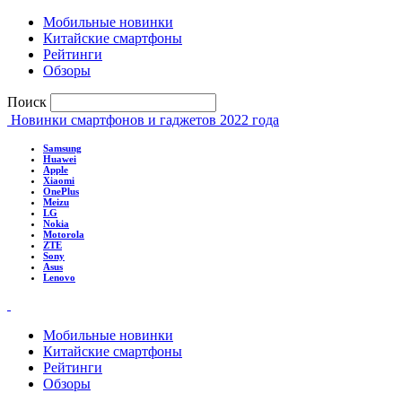
Мобильные новинки
Китайские смартфоны
Рейтинги
Обзоры
Поиск
Новинки смартфонов и гаджетов 2022 года
Samsung
Huawei
Apple
Xiaomi
OnePlus
Meizu
LG
Nokia
Motorola
ZTE
Sony
Asus
Lenovo
Мобильные новинки
Китайские смартфоны
Рейтинги
Обзоры