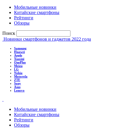
Мобильные новинки
Китайские смартфоны
Рейтинги
Обзоры
Поиск
Новинки смартфонов и гаджетов 2022 года
Samsung
Huawei
Apple
Xiaomi
OnePlus
Meizu
LG
Nokia
Motorola
ZTE
Sony
Asus
Lenovo
Мобильные новинки
Китайские смартфоны
Рейтинги
Обзоры