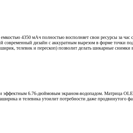
я емкостью 4350
мАч
полностью восполняет свои ресурсы за час 
ый современный дизайн с аккуратным вырезом в форме точки п
аширик
,
телевик
и перескоп) позволит делать шикарные снимки 
о и эффектным 6.76-дюймовым экраном-водопадом. Матрица OLED
раширика
и
телевика
утоилит
потребности даже продвинутого фа