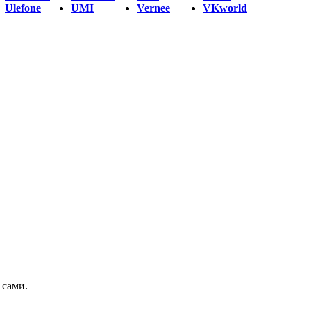
Ulefone
UMI
Vernee
VKworld
 сами.