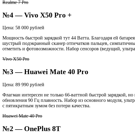
Realme 7 Pro
№4 —
Vivo
X50
Pro
+
Цена: 58 000 рублей
Мощность быстрой зарядкой тут 44 Ватта. Благодаря ей батаре
шустрый
подэкранный
сканер отпечатков пальцев, симпатичн
отметить и
фотовозможности
. Набор сенсоров (ведущий,
ультр
Vivo X50 Pro
№3 —
Huawei
Mate
40
Pro
Цена: 89 990 рублей
Флагман интересен не только 66-ваттной быстрой зарядкой, н
обновления 90 Гц плавность. Набор из основного модуля,
ульт
с пятикратным зумом без потери качества.
Huawei Mate 40 Pro
№2 —
OnePlus
8T