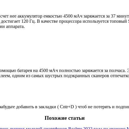
 счет нее аккумулятор емкостью 4500
мАч
заряжается за 37 минут
 достигает 120 Гц. В качестве процессора используется топовый
ии аппарата.
помощью батарея на 4500
мАч
полностью
заряжается за полчаса.
плеем, одним из самых шустрых
подэкранных
сканеров отпечатк
забудьте добавить в закладки ( Cntr+D ) чтоб не потерять и под
Похожие статьи
тинг лучших моделей смартфонов Realme 2022 года по мнению M