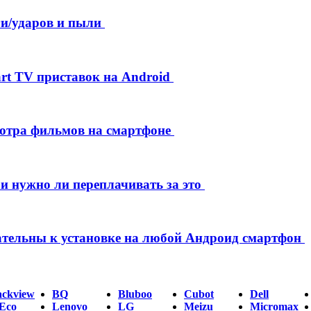
и/ударов и пыли
rt TV приставок на Android
мотра фильмов на смартфоне
 и нужно ли переплачивать за это
ательны к установке на любой Андроид смартфон
ackview
BQ
Bluboo
Cubot
Dell
Eco
Lenovo
LG
Meizu
Micromax