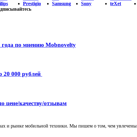
lips
Prestigio
Samsung
Sony
teXet
дписывайтесь
 года по мнению Mobnovelty
о 20 000 рублей
по цене/качеству/отзывам
нах и рынке мобильной техники. Мы пишем о том, чем увлечены