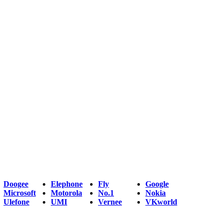
Doogee
Elephone
Fly
Google
Microsoft
Motorola
No.1
Nokia
Ulefone
UMI
Vernee
VKworld