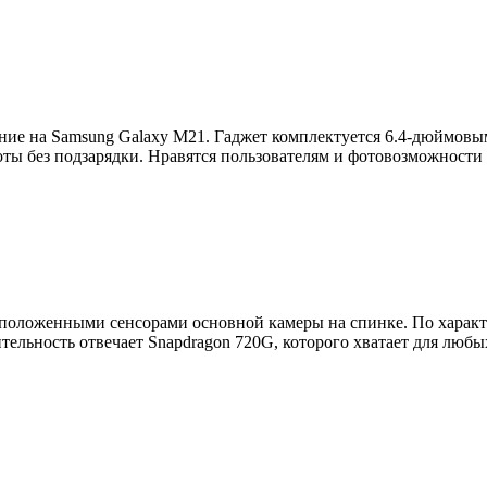
ание на Samsung Galaxy M21. Гаджет комплектуется 6.4-дюймо
оты без подзарядки. Нравятся пользователям и фотовозможности 
оложенными сенсорами основной камеры на спинке. По характери
тельность отвечает Snapdragon 720G, которого хватает для люб