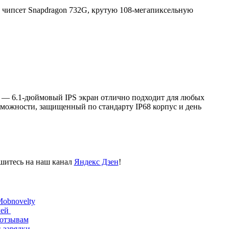
чипсет Snapdragon 732G, крутую 108-мегапиксельную
но — 6.1-дюймовый IPS экран отлично подходит для любых
зможности, защищенный по стандарту IP68 корпус и день
пишитесь на наш канал
Яндекс Дзен
!
obnovelty
лей
/отзывам
 зарядки