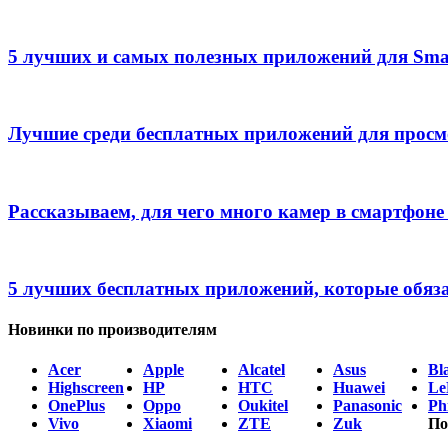
5 лучших и самых полезных приложений для Sma
Лучшие среди бесплатных приложений для прос
Рассказываем, для чего много камер в смартфоне
5 лучших бесплатных приложений, которые обяз
Новинки по производителям
Acer
Apple
Alcatel
Asus
Bl
Highscreen
HP
HTC
Huawei
Le
OnePlus
Oppo
Oukitel
Panasonic
Phi
Vivo
Xiaomi
ZTE
Zuk
По