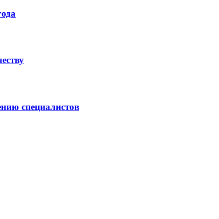
года
честву
ению специалистов