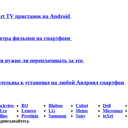
rt TV приставок на Android
мотра фильмов на смартфоне
 и нужно ли переплачивать за это
ательны к установке на любой Андроид смартфон
ackview
BQ
Bluboo
Cubot
Dell
Eco
Lenovo
LG
Meizu
Micromax
lips
Prestigio
Samsung
Sony
teXet
дписывайтесь