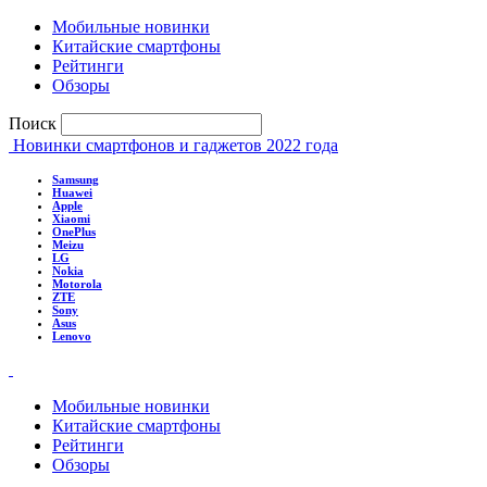
Мобильные новинки
Китайские смартфоны
Рейтинги
Обзоры
Поиск
Новинки смартфонов и гаджетов 2022 года
Samsung
Huawei
Apple
Xiaomi
OnePlus
Meizu
LG
Nokia
Motorola
ZTE
Sony
Asus
Lenovo
Мобильные новинки
Китайские смартфоны
Рейтинги
Обзоры