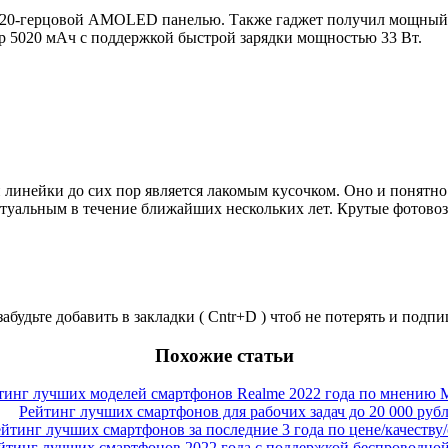
 120-герцовой AMOLED панелью. Также гаджет получил мощный 
ор 5020 мАч с поддержкой быстрой зарядки мощностью 33 Вт.
й линейки до сих пор является лакомым кусочком. Оно и понят
актуальным в течение ближайших нескольких лет. Крутые фотово
забудьте добавить в закладки ( Cntr+D ) чтоб не потерять и под
Похожие статьи
тинг лучших моделей смартфонов Realme 2022 года по мнению M
Рейтинг лучших смартфонов для рабочих задач до 20 000 руб
йтинг лучших смартфонов за последние 3 года по цене/качеству
йтинг лучших смартфонов 2022 года с поддержкой беспроводной