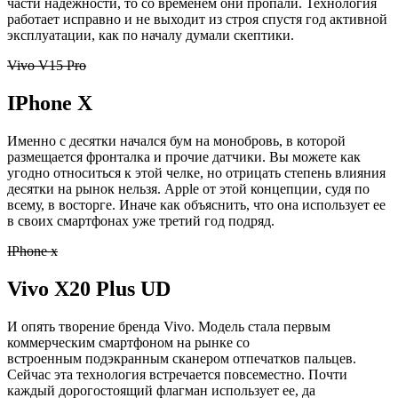
части надежности, то со временем они пропали. Технология
работает исправно и не выходит из строя спустя год активной
эксплуатации, как по началу думали скептики.
Vivo V15 Pro
IPhone
X
Именно с десятки начался бум на
монобровь
, в которой
размещается
фронталка
и прочие датчики. Вы можете как
угодно относиться к этой челке, но отрицать степень влияния
десятки на рынок нельзя.
Apple
от этой концепции, судя по
всему, в восторге. Иначе как объяснить, что она использует ее
в своих смартфонах уже третий год подряд.
IPhone x
Vivo
X20 Plus UD
И опять творение бренда
Vivo
. Модель стала первым
коммерческим смартфоном на рынке со
встроенным
подэкранным
сканером отпечатков пальцев.
Сейчас эта технология встречается повсеместно. Почти
каждый дорогостоящий флагман использует ее, да