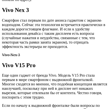
Vivo
Nex 3
Смартфон стал первым по дате анонса гаджетом с экраном-
водопадом. Сейчас эта технология встречается практически в
каждом дорогостоящем флагмане. И если к удобству
использования девайса с таким дисплеем есть вопросы
(случайные нажатия и неудобства, связанные с тем, что
некоторая часть рамки занята экраном), то отрицать
эффектность экстерьера не приходится.
Vivo Nex 3
Vivo V15 Pro
Еще один гаджет от бренда
Vivo
. Модель V15
Pro
стала
первым в мире смартфоном с выдвижной фронталкой.
Многие сходятся во мнении, что подобная концепция является
наилучшей, поскольку при ней в дисплее нет никаких
вырезов, которые отвлекали бы от контента. Честно говоря,
поспорить с этим трудно.
Если по началу к выдвижной
фронталке
были вопросы по