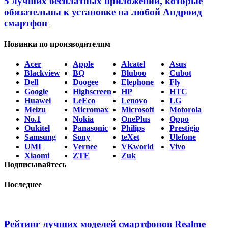
5 лучших бесплатных приложений, которые
обязательны к установке на любой Андроид
смартфон
Новинки по производителям
Acer
Apple
Alcatel
Asus
Blackview
BQ
Bluboo
Cubot
Dell
Doogee
Elephone
Fly
Google
Highscreen
HP
HTC
Huawei
LeEco
Lenovo
LG
Meizu
Micromax
Microsoft
Motorola
No.1
Nokia
OnePlus
Oppo
Oukitel
Panasonic
Philips
Prestigio
Samsung
Sony
teXet
Ulefone
UMI
Vernee
VKworld
Vivo
Xiaomi
ZTE
Zuk
Подписывайтесь
Последнее
Рейтинг лучших моделей смартфонов Realme