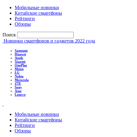
Мобильные новинки
Китайские смартфоны
Рейтинги
Обзоры
Поиск
Новинки смартфонов и гаджетов 2022 года
Samsung
Huawei
Apple
Xiaomi
OnePlus
Meizu
LG
Nokia
Motorola
ZTE
Sony
Asus
Lenovo
Мобильные новинки
Китайские смартфоны
Рейтинги
Обзоры