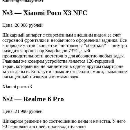
Samsung Galaxy M21
№3 —
Xiaomi
Poco
X3 NFC
Цена: 20 000 рублей
Шикарный аппарат с современным внешним видом за счет
островной
фронталки
и необычного оформления задника. Все
в порядке у этой “конфетки” не только с “оберткой” — внутри
находится процессор
Snapdragon
732G, чьей
производительности достаточно для абсолютно любых задач.
Главным же козырем устройства является 120-герцовый
экран, который вы не найдете ни в одном другом смартфоне
за эти деньги. Есть тут и громкие стереодинамики, выдающие
насыщенный низкими частотами звук.
Xiaomi poco x3
№2 —
Realme
6
Pro
Цена: 21 990 рублей
Шикарное решение по соотношению цены и качества. У него
90-герцовый дисплей, производительный