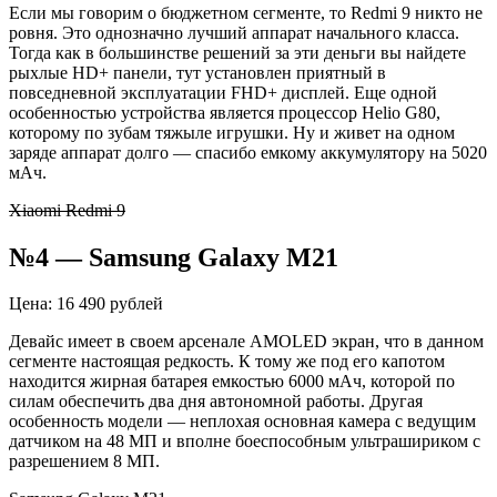
Если мы говорим о бюджетном сегменте, то
Redmi
9 никто не
ровня. Это однозначно лучший аппарат начального класса.
Тогда как в большинстве решений за эти деньги вы найдете
рыхлые HD+ панели, тут установлен приятный в
повседневной эксплуатации FHD+ дисплей. Еще одной
особенностью устройства является процессор
Helio
G80,
которому по зубам тяжыле игрушки. Ну и живет на одном
заряде аппарат долго — спасибо емкому аккумулятору на 5020
мАч.
Xiaomi Redmi 9
№4 —
Samsung
Galaxy M21
Цена: 16 490 рублей
Девайс имеет в своем арсенале AMOLED экран, что в данном
сегменте настоящая редкость. К тому же под его капотом
находится жирная батарея емкостью 6000
мАч
, которой по
силам обеспечить два дня автономной работы. Другая
особенность модели — неплохая основная камера с ведущим
датчиком на 48 МП и вполне боеспособным
ультрашириком
с
разрешением 8 МП.