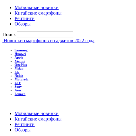
Мобильные новинки
Китайские смартфоны
Рейтинги
Обзоры
Поиск
Новинки смартфонов и гаджетов 2022 года
Samsung
Huawei
Apple
Xiaomi
OnePlus
Meizu
LG
Nokia
Motorola
ZTE
Sony
Asus
Lenovo
Мобильные новинки
Китайские смартфоны
Рейтинги
Обзоры