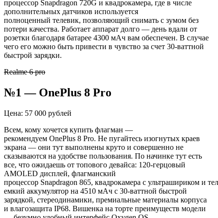
процессор
Snapdragon
720G и
квадрокамера
, где в числе
дополнительных датчиков используется
полноценный
телевик
, позволяющий снимать с зумом без
потери качества. Работает аппарат долго — день вдали от
розетки благодаря батарее 4300
мАч
вам обеспечен. В случае
чего его можно быть привести в чувство за счет 30-ваттной
быстрой зарядки.
Realme 6 pro
№1 —
OnePlus
8
Pro
Цена: 57 000 рублей
Всем, кому хочется купить флагман —
рекомендуем
OnePlus
8
Pro
. Не пугайтесь изогнутых краев
экрана — они тут выполнены круто и совершенно не
сказываются на удобстве пользования. По начинке тут есть
все, что ожидаешь от топового девайса: 120-герцовый
AMOLED дисплей, флагманский
процессор
Snapdragon
865,
квадрокамера
с
ультрашириком
и
те
емкий аккумулятор на 4510
мАч
с 30-ваттной быстрой
зарядкой, стереодинамики, премиальные материалы корпуса
и
влагозащита
IP68. Вишенка на торте преимуществ модели
— безумно удобный интерфейс
Oxygen
OS.