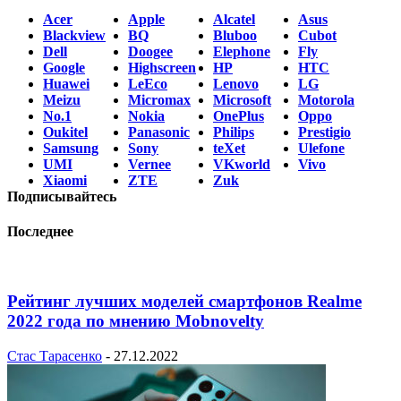
Acer
Apple
Alcatel
Asus
Blackview
BQ
Bluboo
Cubot
Dell
Doogee
Elephone
Fly
Google
Highscreen
HP
HTC
Huawei
LeEco
Lenovo
LG
Meizu
Micromax
Microsoft
Motorola
No.1
Nokia
OnePlus
Oppo
Oukitel
Panasonic
Philips
Prestigio
Samsung
Sony
teXet
Ulefone
UMI
Vernee
VKworld
Vivo
Xiaomi
ZTE
Zuk
Подписывайтесь
Последнее
Рейтинг лучших моделей смартфонов Realme
2022 года по мнению Mobnovelty
Стас Тарасенко
-
27.12.2022