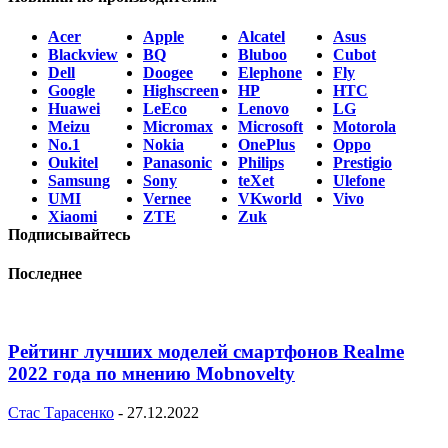
Acer
Apple
Alcatel
Asus
Blackview
BQ
Bluboo
Cubot
Dell
Doogee
Elephone
Fly
Google
Highscreen
HP
HTC
Huawei
LeEco
Lenovo
LG
Meizu
Micromax
Microsoft
Motorola
No.1
Nokia
OnePlus
Oppo
Oukitel
Panasonic
Philips
Prestigio
Samsung
Sony
teXet
Ulefone
UMI
Vernee
VKworld
Vivo
Xiaomi
ZTE
Zuk
Подписывайтесь
Последнее
Рейтинг лучших моделей смартфонов Realme
2022 года по мнению Mobnovelty
Стас Тарасенко
-
27.12.2022