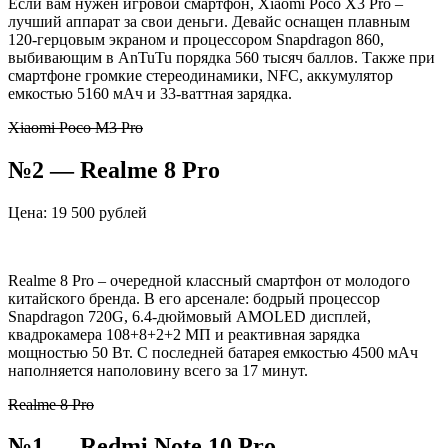
Если вам нужен игровой смартфон, Xiaomi Poco X3 Pro –
лучший аппарат за свои деньги. Девайс оснащен плавным
120-герцовым экраном и процессором Snapdragon 860,
выбивающим в AnTuTu порядка 560 тысяч баллов. Также при
смартфоне громкие стереодинамики, NFC, аккумулятор
емкостью 5160 мАч и 33-ваттная зарядка.
Xiaomi Poco M3 Pro
№2 — Realme 8 Pro
Цена: 19 500 рублей
Realme 8 Pro – очередной классный смартфон от молодого
китайского бренда. В его арсенале: бодрый процессор
Snapdragon 720G, 6.4-дюймовый AMOLED дисплей,
квадрокамера 108+8+2+2 МП и реактивная зарядка
мощностью 50 Вт. С последней батарея емкостью 4500 мАч
наполняется наполовину всего за 17 минут.
Realme 8 Pro
№1 — Redmi Note 10 Pro