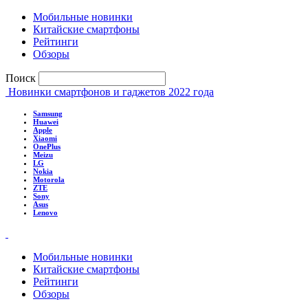
Мобильные новинки
Китайские смартфоны
Рейтинги
Обзоры
Поиск
Новинки смартфонов и гаджетов 2022 года
Samsung
Huawei
Apple
Xiaomi
OnePlus
Meizu
LG
Nokia
Motorola
ZTE
Sony
Asus
Lenovo
Мобильные новинки
Китайские смартфоны
Рейтинги
Обзоры