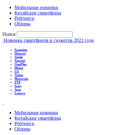
Мобильные новинки
Китайские смартфоны
Рейтинги
Обзоры
Поиск
Новинки смартфонов и гаджетов 2022 года
Samsung
Huawei
Apple
Xiaomi
OnePlus
Meizu
LG
Nokia
Motorola
ZTE
Sony
Asus
Lenovo
Мобильные новинки
Китайские смартфоны
Рейтинги
Обзоры