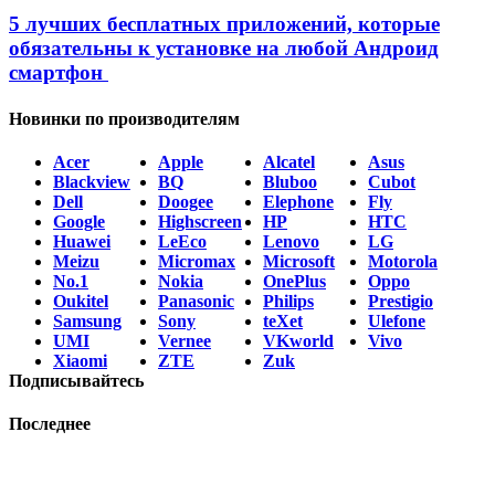
5 лучших бесплатных приложений, которые
обязательны к установке на любой Андроид
смартфон
Новинки по производителям
Acer
Apple
Alcatel
Asus
Blackview
BQ
Bluboo
Cubot
Dell
Doogee
Elephone
Fly
Google
Highscreen
HP
HTC
Huawei
LeEco
Lenovo
LG
Meizu
Micromax
Microsoft
Motorola
No.1
Nokia
OnePlus
Oppo
Oukitel
Panasonic
Philips
Prestigio
Samsung
Sony
teXet
Ulefone
UMI
Vernee
VKworld
Vivo
Xiaomi
ZTE
Zuk
Подписывайтесь
Последнее