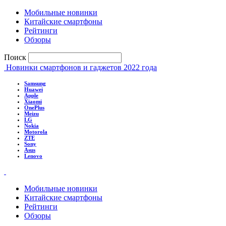
Мобильные новинки
Китайские смартфоны
Рейтинги
Обзоры
Поиск
Новинки смартфонов и гаджетов 2022 года
Samsung
Huawei
Apple
Xiaomi
OnePlus
Meizu
LG
Nokia
Motorola
ZTE
Sony
Asus
Lenovo
Мобильные новинки
Китайские смартфоны
Рейтинги
Обзоры