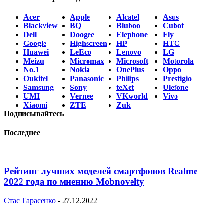
Acer
Apple
Alcatel
Asus
Blackview
BQ
Bluboo
Cubot
Dell
Doogee
Elephone
Fly
Google
Highscreen
HP
HTC
Huawei
LeEco
Lenovo
LG
Meizu
Micromax
Microsoft
Motorola
No.1
Nokia
OnePlus
Oppo
Oukitel
Panasonic
Philips
Prestigio
Samsung
Sony
teXet
Ulefone
UMI
Vernee
VKworld
Vivo
Xiaomi
ZTE
Zuk
Подписывайтесь
Последнее
Рейтинг лучших моделей смартфонов Realme
2022 года по мнению Mobnovelty
Стас Тарасенко
-
27.12.2022