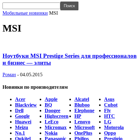
Мобильные новинки
MSI
MSI
Ноутбуки MSI Prestige Series для профессионалов
и бизнес — элиты
Роман
-
04.05.2015
Новинки по производителям
Acer
Apple
Alcatel
Asus
Blackview
BQ
Bluboo
Cubot
Dell
Doogee
Elephone
Fly
Google
Highscreen
HP
HTC
Huawei
LeEco
Lenovo
LG
Meizu
Micromax
Microsoft
Motorola
No.1
Nokia
OnePlus
Oppo
Oukitel
Panasonic
Philips
Prestigio