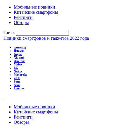
Мобильные новинки
Китайские смартфоны
Рейтинги
Обзоры
Поиск
Новинки смартфонов и гаджетов 2022 года
Samsung
Huawei
Apple
Xiaomi
OnePlus
Meizu
LG
Nokia
Motorola
ZTE
Sony
Asus
Lenovo
Мобильные новинки
Китайские смартфоны
Рейтинги
Обзоры