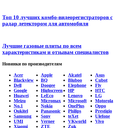
Топ 10 лучших комбо-видеорегистраторов с
радар детектором для автомобиля
Лучшие газовые плиты по всем
характеристикам и отзывам специалистов
Новинки по производителям
Acer
Apple
Alcatel
Asus
Blackview
BQ
Bluboo
Cubot
Dell
Doogee
Elephone
Fly
Google
Highscreen
HP
HTC
Huawei
LeEco
Lenovo
LG
Meizu
Micromax
Microsoft
Motorola
No.1
Nokia
OnePlus
Oppo
Oukitel
Panasonic
Philips
Prestigio
Samsung
Sony
teXet
Ulefone
UMI
Vernee
VKworld
Vivo
Xiaomi
ZTE
Zuk