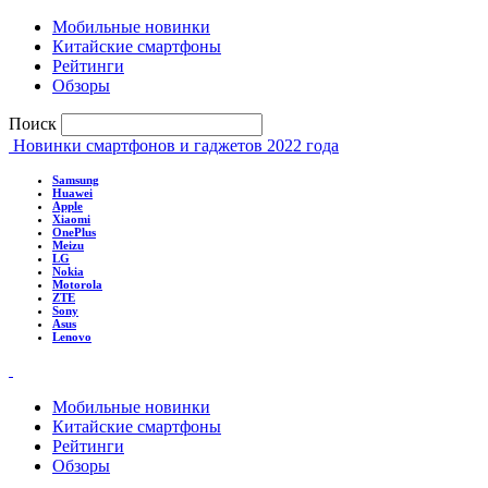
Мобильные новинки
Китайские смартфоны
Рейтинги
Обзоры
Поиск
Новинки смартфонов и гаджетов 2022 года
Samsung
Huawei
Apple
Xiaomi
OnePlus
Meizu
LG
Nokia
Motorola
ZTE
Sony
Asus
Lenovo
Мобильные новинки
Китайские смартфоны
Рейтинги
Обзоры