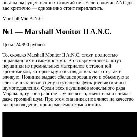
остальном существенных отличий нет. Если наличие ANC для
вас критично — однозначно стоит переплатить.
Marshall Mid A.N.C
№1 —
Marshall
Monitor
II A.N.C.
Цена: 24 990 рублей
То, сколько
Marshall
Monitor
II A.N.C. стоят, полностью
оправдано их возможностями. Это современные блютуз-
наушники из премиальных материалов с эталонной
эргономикой, которые круто выглядят как на фото, так и
вживую. Новинка выдает сбалансированную и объемную за
счет сочных низов сцену и оснащена функцией активного
шумоподавления. Среди всех наушников модельного ряда
Маршалл, тут она работает лучше всего, значительно снижая
даже громкий шум. При этом она никак не влияет на качество
воспроизведения проигрываемой композиции.