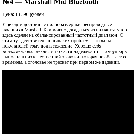
№4 —
Marshall
Mid
Bluetooth
Цена: 13 390 рублей
Еще одни достойные полноразмерные беспроводные
наушники
Marshall
. Как можно догадаться из названия, упор
здесь сделан на сбалансированный частотный диапазон. С
этим тут действительно никаких проблем — отзывы
покупателей тому подтверждение. Хорошо себя
зарекомендовал девайс и по части надежности — амбушюры
выполнены из качественной экокожи, которая не облазает со
временем, а оголовье не треснет при первом же падении.