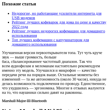
Похожие статьи
Недорогие, но работающие усилители интернета для
USB модемов
Рейтинг лучших кофеварок для дома по цене и качеству
2022 года
Рейтинг лучших недорогих кофемашин для домашнего
использования
Топ лучших кофемашин с капучинатором для
домашнего использования
Улучшенная версия первооткрывателя топа. Тут чуть круче
звук — выше громкость, больше
баса,
сбалансированнее
частотный диапазон. Так что
всем
аудиофилам
и меломанам настоятельно рекомендуем
именно эту модель. Улучшился и микрофон — качество
передачи речи на порядок выше. Остальные моменты без
изменений — та же автономность (около 30 часов), никуда не
делась возможность подключения по проводу. Единственное,
что ухудшилось — эргономика. Многие в отзывах жалуются
на то, что наушники сильно давят на раковины.
Marshall Major III Bluetooth