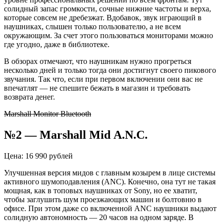
солидный запас громкости, сочные нижние частоты и верха,
которые совсем не дребезжат. Вдобавок,
звук
играющий в
наушниках, слышен только пользователю, а не всем
окружающим. За счет этого пользоваться мониторами можно
где угодно, даже в библиотеке.
В обзорах отмечают, что наушникам нужно прогреться
несколько дней и только тогда они достигнут своего пикового
звучания. Так что, если при первом включении они вас не
впечатлят — не спешите бежать в магазин и требовать
возврата денег.
Marshall Monitor Bluetooth
№2 —
Marshall
Mid
A.N.C.
Цена: 16 990 рублей
Улучшенная версия
мидов
с главным козырем в лице системы
активного шумоподавления (ANC). Конечно, она тут не такая
мощная, как в топовых наушниках от
Sony
, но ее хватит,
чтобы заглушить шум проезжающих машин и
болтовню
в
офисе. При этом даже со включенной ANC наушники выдают
солидную автономность — 20 часов на одном заряде. В