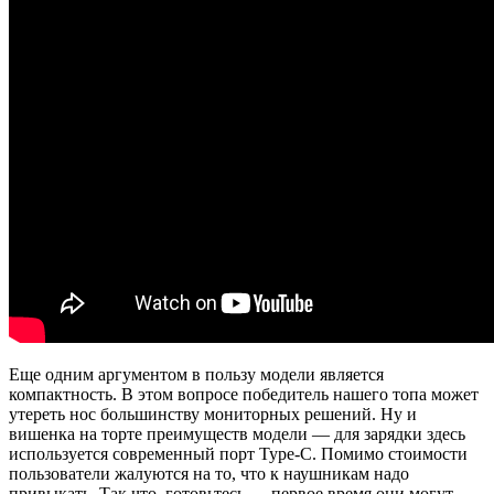
Еще одним аргументом в пользу модели является
компактность. В этом вопросе победитель нашего топа может
утереть нос большинству мониторных решений. Ну и
вишенка на торте преимуществ модели — для зарядки здесь
используется современный порт
Type
-C. Помимо стоимости
пользователи жалуются на то, что к наушникам надо
привыкать. Так что, готовьтесь — первое время они могут