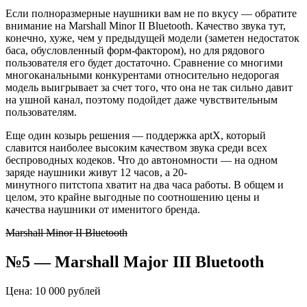
Если полноразмерные наушники вам не по вкусу — обратите
внимание на
Marshall
Minor
II Bluetooth. Качество звука тут,
конечно, хуже, чем у предыдущей модели (заметен недостаток
баса, обусловленный форм-фактором), но для рядового
пользователя его будет достаточно. Сравнение со многими
многоканальными конкурентами относительно недорогая
модель выигрывает за счет того, что она не так сильно давит
на ушной канал, поэтому подойдет даже чувствительным
пользователям.
Еще один козырь решения — поддержка
aptX
, который
славится наиболее высоким качеством звука среди всех
беспроводных кодеков. Что до автономности — на одном
заряде наушники живут 12 часов, а 20-
минутного
питстопа
хватит на два часа работы. В общем и
целом, это крайне выгодные по соотношению цены и
качества наушники от именитого бренда.
Marshall Minor II Bluetooth
№5 —
Marshall
Major
III
Bluetooth
Цена: 10 000 рублей