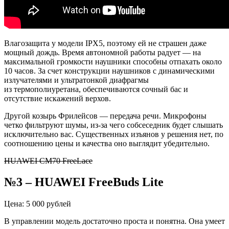
Влагозащита
у модели IPX5, поэтому ей не страшен даже
мощный дождь. Время автономной работы радует — на
максимальной громкости наушники способны отпахать около
10 часов. За счет конструкции наушников с динамическими
излучателями и ультратонкой диафрагмы
из
термополиуретана
, обеспечиваются сочный бас и
отсутствие искажений верхов.
Другой козырь
Фрилейсов
— передача речи. Микрофоны
четко фильтруют шумы, из-за чего
собсеседник
будет слышать
исключительно вас. Существенных изъянов у решения нет, по
соотношению цены и качества оно выглядит убедительно.
HUAWEI CM70 FreeLace
№3 – HUAWEI
FreeBuds
Lite
Цена: 5 000 рублей
В управлении модель достаточно проста и понятна. Она умеет