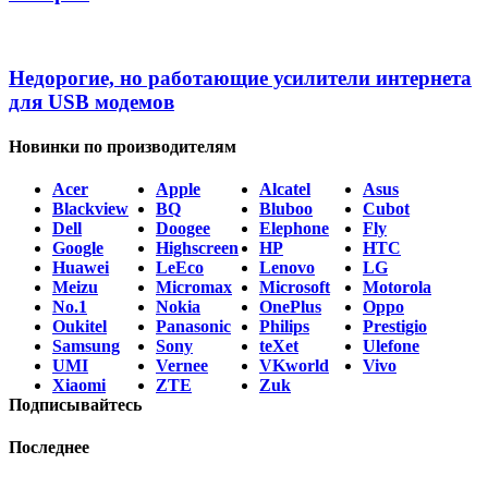
Недорогие, но работающие усилители интернета
для USB модемов
Новинки по производителям
Acer
Apple
Alcatel
Asus
Blackview
BQ
Bluboo
Cubot
Dell
Doogee
Elephone
Fly
Google
Highscreen
HP
HTC
Huawei
LeEco
Lenovo
LG
Meizu
Micromax
Microsoft
Motorola
No.1
Nokia
OnePlus
Oppo
Oukitel
Panasonic
Philips
Prestigio
Samsung
Sony
teXet
Ulefone
UMI
Vernee
VKworld
Vivo
Xiaomi
ZTE
Zuk
Подписывайтесь
Последнее