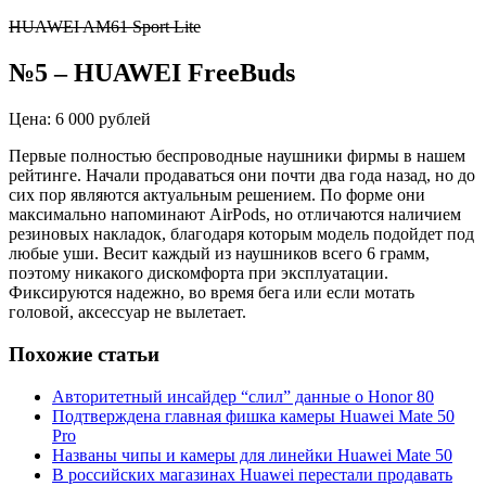
HUAWEI AM61 Sport Lite
№5
–
HUAWEI
FreeBuds
Цена: 6 000 рублей
Первые полностью беспроводные наушники фирмы в нашем
рейтинге. Начали продаваться они почти два года назад, но до
сих пор являются актуальным решением. По форме они
максимально напоминают
AirPods
, но отличаются наличием
резиновых накладок, благодаря которым модель подойдет под
любые уши. Весит каждый из наушников всего 6 грамм,
поэтому никакого дискомфорта при эксплуатации.
Фиксируются надежно,
во время бега или если мотать
головой, аксессуар не вылетает.
Похожие статьи
Авторитетный инсайдер “слил” данные о Honor 80
Подтверждена главная фишка камеры Huawei Mate 50
Pro
Названы чипы и камеры для линейки Huawei Mate 50
В российских магазинах Huawei перестали продавать