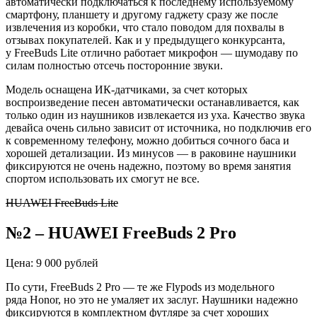
автоматически подключаться к последнему используемому
смартфону, планшету и другому гаджету сразу же после
извлечения из коробки, что стало поводом для похвалы в
отзывах покупателей. Как и у предыдущего конкурсанта,
у
FreeBuds
Lite
отлично работает микрофон —
шумодаву
по
силам полностью отсечь посторонние звуки.
Модель оснащена ИК-датчиками, за счет которых
воспроизведение песен автоматически останавливается, как
только один из наушников извлекается из уха. Качество звука
девайса очень сильно зависит от источника, но подключив его
к современному телефону, можно добиться сочного баса и
хорошей детализации. Из минусов — в раковине наушники
фиксируются не очень надежно, поэтому во время занятия
спортом использовать их смогут не все.
HUAWEI FreeBuds Lite
№2 – HUAWEI
FreeBuds
2
Pro
Цена: 9 000 рублей
По сути,
FreeBuds
2
Pro
— те же
Flypods
из модельного
ряда
Honor
, но это не умаляет их заслуг. Наушники надежно
фиксируются в комплектном футляре за счет хороших