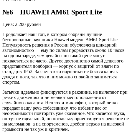
№6
–
HUAWEI AM61
Sport
Lite
Цена: 2 200 рублей
Продолжает наш топ, в котором собраны лучшие
беспроводные наушники
Huawei
модель AM61
Sport
Lite.
Популярность решения в России обусловлена шикарной
автономностью — ему по силам проработать около 10 часов
на одном заряде, чем девайсы по такой цене могут
похвастаться не часто. Другое достоинство самой дешевого
представителя подборки — корпус с защитой от влаги по
стандарту IP52. За счет этого наушники не боятся капель
дождя и пота, так что в них можно спокойно заниматься
спортом.
Затычки идеально фиксируются в раковине, не вылетают при
резких движениях и не меняют местоположения от
случайного касания. Неплох и микрофон, который четко
передает вашу речь собеседнику, что избавит вас от
необходимости повторять уже сказанное. Что касается звука,
он тут не идеальный, но поскольку ориентируется решение не
на меломанов, а на спортсменов, дребезг верхов на высокой
громкости не так уж и критичен.