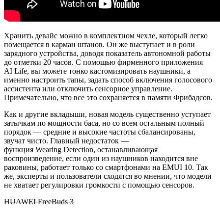
Хранить девайс можно в комплектном чехле, который легко
помещается в карман штанов. Он же выступает и в роли
зарядного устройства, доводя показатель автономной работы
до отметки 20 часов. С помощью фирменного приложения
AI
Life
, вы можете тонко
кастомизировать
наушники, а
именно настроить тапы, задать способ включения голосового
ассистента или отключить сенсорное управление.
Примечательно, что все это сохраняется в памяти Фрибадсов.
Как и другие вкладыши, новая модель существенно уступает
затычкам по мощности баса, но со всем остальным полный
порядок — средние и высокие частоты сбалансированы,
звучат чисто. Главный недостаток —
функция
Wearing
Detection
, останавливающая
воспроизведение, если один из наушников находится вне
раковины, работает только со смартфонами на EMUI 10. Так
же, эксперты и пользователи сходятся во мнении, что модели
не хватает регулировки громкости с помощью сенсоров.
HUAWEI FreeBuds 3