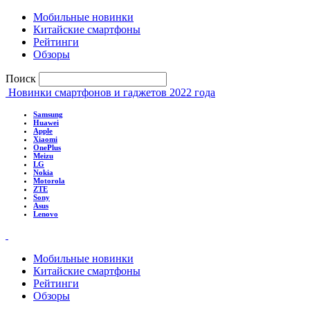
Мобильные новинки
Китайские смартфоны
Рейтинги
Обзоры
Поиск
Новинки смартфонов и гаджетов 2022 года
Samsung
Huawei
Apple
Xiaomi
OnePlus
Meizu
LG
Nokia
Motorola
ZTE
Sony
Asus
Lenovo
Мобильные новинки
Китайские смартфоны
Рейтинги
Обзоры