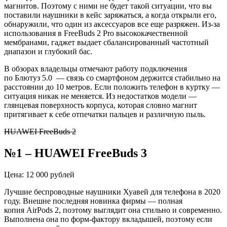
магнитов. Поэтому с ними не будет такой ситуации, что вы
поставили наушники в кейс заряжаться, а когда открыли его,
обнаружили, что один из аксессуаров все еще разряжен. Из-за
использования в
FreeBuds
2
Pro
высококачественной
мембранами, гаджет выдает сбалансированный частотный
диапазон и глубокий бас.
В обзорах владельцы отмечают работу подключения
по
Блютуз
5.0 — связь со смартфоном держится стабильно на
расстоянии до 10 метров. Если положить телефон в куртку —
ситуация никак не меняется. Из недостатков модели —
глянцевая поверхность корпуса, которая словно магнит
притягивает к себе отпечатки пальцев и различную пыль.
HUAWEI FreeBuds 2
№1 – HUAWEI
FreeBuds
3
Цена: 12 000 рублей
Лучшие
беспроводные наушники
Хуавей
для телефона в 2020
году. Внешне последняя новинка фирмы — полная
копия
AirPods
2, поэтому выглядит она стильно и современно.
Выполнена она по форм-фактору вкладышей, поэтому если