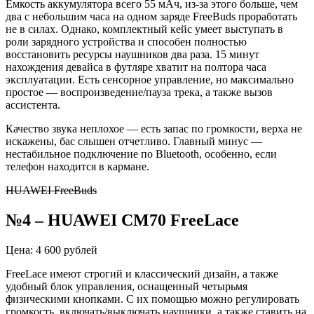
Емкость аккумулятора всего 55
мАч
, из-за этого больше, чем
два с небольшим часа на одном заряде
FreeBuds
проработать
не в силах. Однако, комплектный кейс умеет выступать в
роли зарядного устройства и способен полностью
восстановить ресурсы наушников два раза. 15 минут
нахождения девайса в футляре хватит на полтора часа
эксплуатации. Есть сенсорное управление, но максимально
простое — воспроизведение/пауза трека, а также вызов
ассистента.
Качество звука неплохое — есть запас по громкости, верха не
искажены, бас слышен отчетливо. Главный минус —
нестабильное подключение по
Bluetooth
, особенно, если
телефон находится в кармане.
HUAWEI FreeBuds
№4
–
HUAWEI CM70
FreeLace
Цена: 4 600 рублей
FreeLace
имеют строгий и классический дизайн, а также
удобный блок управления, оснащенный четырьмя
физическими кнопками. С их помощью можно регулировать
громкость, включать/выключать наушники, а также ставить на