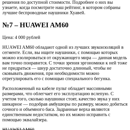
решения по доступной стоимости. Подробнее о них вы
узнаете, когда посмотрите наш рейтинг, в котором собраны
лучшие
беспроводные наушники
Хуавей
.
№7
–
HUAWEI AM60
Цена: 4 000 рублей
HUAWEI AM60 обладают одной из лучших звукоизоляций в
сегменте. Если, вы ищите наушники, с помощью которых
можно изолироваться от окружающего мира — данная модель
вам точно понравится. С точки зрения эргономики к ней тоже
не придраться — шнур достаточно длинный, чтобы не
сковывать движения, при необходимости можно
отрегулировать его с помощью специального бегунка.
Расположенный на кабеле пульт обладает массивными
размерами, что облегчает его эксплуатацию вслепую. С
учетом того, сколько наушники стоят, качество звука у них
шикарное — подобрав амбушюры по размеру, можно добиться
сочного и объемного баса.
Задранные
верха являются
единственным недостатком, но их можно исправить с
помощью эквалайзера.
HUAWEI AM60