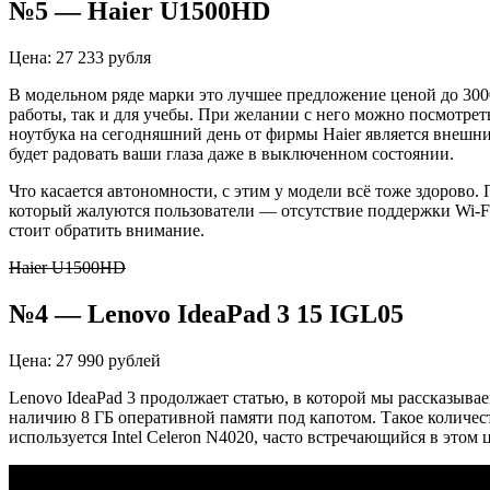
№5 — Haier U1500HD
Цена: 27 233 рубля
В модельном ряде марки это лучшее предложение ценой до 300
работы, так и для учебы. При желании с него можно посмотрет
ноутбука на сегодняшний день от фирмы Haier является внешн
будет радовать ваши глаза даже в выключенном состоянии.
Что касается автономности, с этим у модели всё тоже здоров
который жалуются пользователи — отсутствие поддержки Wi-Fi 
стоит обратить внимание.
Haier U1500HD
№4 — Lenovo IdeaPad 3 15 IGL05
Цена: 27 990 рублей
Lenovo IdeaPad 3 продолжает статью, в которой мы рассказыва
наличию 8 ГБ оперативной памяти под капотом. Такое количест
используется
Intel Celeron N4020, часто встречающийся в это