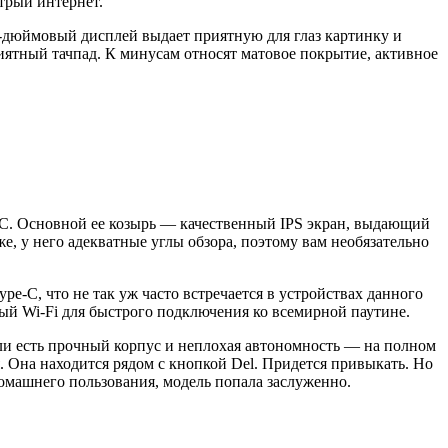
стрый интернет.
5.6-дюймовый дисплей выдает приятную для глаз картинку и
риятный тачпад. К минусам относят матовое покрытие, активное
АСУС. Основной ее козырь — качественный IPS экран, выдающий
е, у него адекватные углы обзора, поэтому вам необязательно
e-C, что не так уж часто встречается в устройствах данного
ный Wi-Fi для быстрого подключения ко всемирной паутине.
дели есть прочный корпус и неплохая автономность — на полном
. Она находится рядом с кнопкой Del. Придется привыкать. Но
домашнего пользования, модель попала заслуженно.