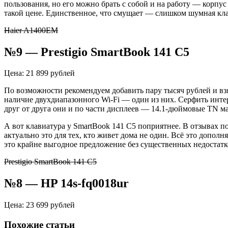
пользования, но его можно брать с собой и на работу — корпус
такой цене. Единственное, что смущает — слишком шумная кла
Haier A1400EM
№9 — Prestigio SmartBook 141 C5
Цена: 21 899 рублей
По возможности рекомендуем добавить пару тысяч рублей и взя
наличие двухдиапазонного Wi-Fi — один из них. Серфить интер
друг от друга они и по части дисплеев — 14.1-дюймовые TN ма
А вот клавиатура у SmartBook 141 C5 поприятнее. В отзывах 
актуально это для тех, кто живет дома не один. Всё это допо
это крайне выгодное предложение без существенных недостатк
Prestigio SmartBook 141 C5
№8 — HP 14s-fq0018ur
Цена: 23 699 рублей
Похожие статьи