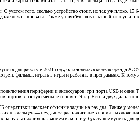
етевой карты 1000 Мбит/с. Так что, у владельца всегда будет бы
ы. С учетом того, сколько устройство стоит, не так уж плохо. 1
о даже лежа в кровати. Также у ноутбука компактный корпус и п
к купить для работы в 2021 году, остановилась модель бренда 
треть фильмы, играть в игры и работать в программах. К тому ж
подключения периферии и аксессуаров: три порта USB и один Typ
нов портов зачастую меньше (привет, Эпл). Есть и двухдиапазон
 4 ГБ оперативки щелкает офисные задачи на раз-два. Также у мо
тензия владельцев — неудачное расположение кнопки выключения
у в нашу статью под названием
какой ноутбук лучше купить для 