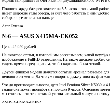
модель выигрывает за счет наличия двухдиапазонного Wi-Fi и с
Полного заряда батареи хватает на 6.5 часов автономной работ
имеет широкие углы обзора, за счет чего работать с ним удобн
собирающее отпечатки пальцев.
Acer Extensa
№6 — ASUS X415MA-EK052
Цена: 25 950 рублей
На экваторе статьи, в которой мы рассказываем, какой ноутбу
изображение в FullHD разрешении. На таком дисплее удобно смо
сидеть прямо перед экраном, чтобы картинка была четкой.
Другой фишкой модели является богатый арсенал разъемов для 
ценового сегмента. Да что уж говорить, даже у многих флагма
Что до производительности, дуэт
Intel Pentium Silver N5030 и
заряде она может проработать порядка 9 часов. Основная пре
мы считаем, что это не такой уж значительный минус, а потом
ASUS X415MA-EK052