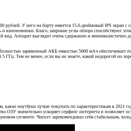
00 рублей. У него на борту имеется 15.6-дюймовый IPS экран с
ь и киноновинки. Благо, широкие углы обзора способствуют это
ий вид. Аппарат выглядит очень сдержанно и минималистично да
о. Полностью заряженный АКБ емкостью 5000 мАч обеспечивает п
5 ГГц. Тем не менее, если вы не знаете, какой недорогой но хо
ем, какие ноутбуки лучше покупать по характеристикам в 2021 г
во ОЗУ значительно ускоряет серфинг интернета и позволяет оста
м ценовом сегменте. Чипсет зарекомендовал себя стабильным, хо