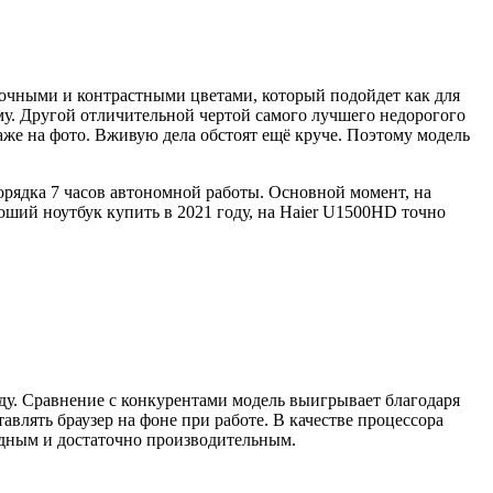
 сочными и контрастными цветами, который подойдет как для
му. Другой отличительной чертой самого лучшего недорогого
же на фото. Вживую дела обстоят ещё круче. Поэтому модель
орядка 7 часов автономной работы. Основной момент, на
роший ноутбук купить в 2021 году, на Haier U1500HD точно
оду. Сравнение с конкурентами модель выигрывает благодаря
влять браузер на фоне при работе. В качестве процессора
лодным и достаточно производительным.