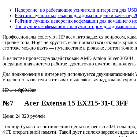
Недорогие, но работающие усилители интернета для US
Рейтинг лучших кофеварок для дома по цене и качеству 2
Рейтинг лучших недорогих кофемашин для домашнего ис
Топ лучших кофемашин с капучинатором для домашнего 
Профессионалы советуют HP всем, кто задается вопросом, кака
строчке топа. Ноут не хрустит, если попытаться открыть крышк
его тоже можно взять — путешествие в рюкзаке лэптоп точно 
В качестве процессора задействован
AMD Athlon Silver 3050U 
операционная система работает достаточно шустро, выполнять
Для подключения к интернету используется двухдиапазонный W
модели пользователи в отзывах выделяют тачпад, клавиатуру 
HP 14s-fq0018ur
№7 — Acer Extensa 15 EX215-31-C3FF
Цена: 24 320 рублей
Топ ноутбуков по соотношению цены и качества 2021 года прод
4 ГБ оперативной памяти. Такой дуэт неплохо зарекомендовал