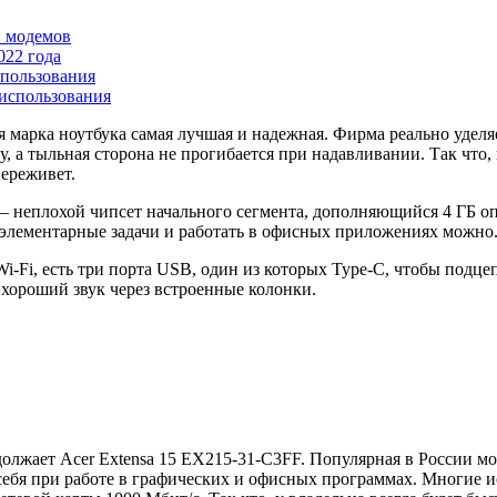
B модемов
022 года
пользования
использования
я марка ноутбука самая лучшая и надежная. Фирма реально уделя
у, а тыльная сторона не прогибается при надавливании. Так что,
переживет.
— неплохой чипсет начального сегмента, дополняющийся 4 ГБ оп
 элементарные задачи и работать в офисных приложениях можно
i-Fi, есть три порта USB, один из которых Type-C, чтобы под
и хороший звук через встроенные колонки.
олжает Acer Extensa 15 EX215-31-C3FF. Популярная в России мо
 себя при работе в графических и офисных программах. Многие и