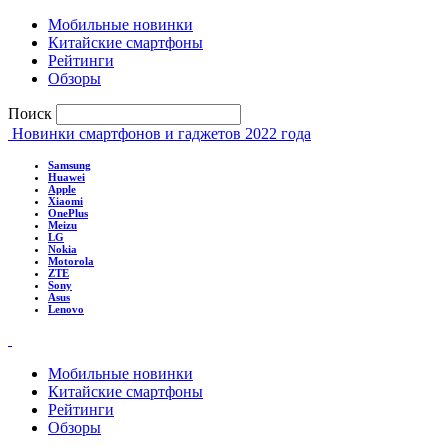
Мобильные новинки
Китайские смартфоны
Рейтинги
Обзоры
Поиск
Новинки смартфонов и гаджетов 2022 года
Samsung
Huawei
Apple
Xiaomi
OnePlus
Meizu
LG
Nokia
Motorola
ZTE
Sony
Asus
Lenovo
Мобильные новинки
Китайские смартфоны
Рейтинги
Обзоры