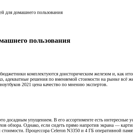
лей для домашнего пользования
домашнего пользования
бюджетники комплектуются доисторическим железом и, как итог, 
ко, адекватные решения по вменяемой стоимости на рынке всё же
ноутбуков 2021 цена качество по мнению экспертов.
 это досадным упущением. В его ассортименте есть интересные у
ов обзора. Однако, если сидеть прямо напротив экрана — карти
ой стоимости. Процессора Celeron N3350 и 4 ГБ оперативной пам