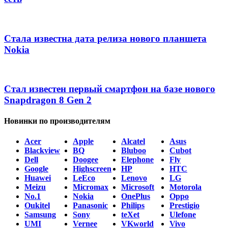
Стала известна дата релиза нового планшета
Nokia
Стал известен первый смартфон на базе нового
Snapdragon 8 Gen 2
Новинки по производителям
Acer
Apple
Alcatel
Asus
Blackview
BQ
Bluboo
Cubot
Dell
Doogee
Elephone
Fly
Google
Highscreen
HP
HTC
Huawei
LeEco
Lenovo
LG
Meizu
Micromax
Microsoft
Motorola
No.1
Nokia
OnePlus
Oppo
Oukitel
Panasonic
Philips
Prestigio
Samsung
Sony
teXet
Ulefone
UMI
Vernee
VKworld
Vivo