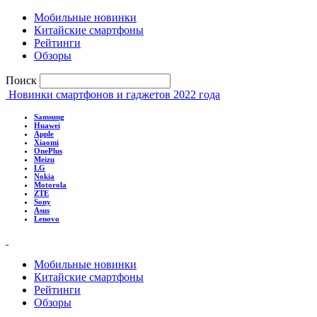
Мобильные новинки
Китайские смартфоны
Рейтинги
Обзоры
Поиск
Новинки смартфонов и гаджетов 2022 года
Samsung
Huawei
Apple
Xiaomi
OnePlus
Meizu
LG
Nokia
Motorola
ZTE
Sony
Asus
Lenovo
Мобильные новинки
Китайские смартфоны
Рейтинги
Обзоры