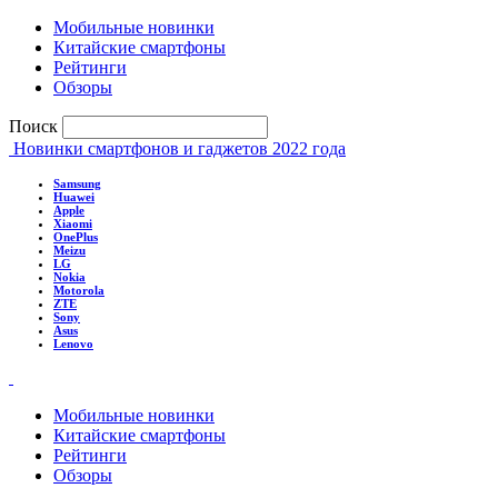
Мобильные новинки
Китайские смартфоны
Рейтинги
Обзоры
Поиск
Новинки смартфонов и гаджетов 2022 года
Samsung
Huawei
Apple
Xiaomi
OnePlus
Meizu
LG
Nokia
Motorola
ZTE
Sony
Asus
Lenovo
Мобильные новинки
Китайские смартфоны
Рейтинги
Обзоры