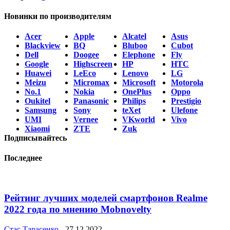
Новинки по производителям
Acer
Apple
Alcatel
Asus
Blackview
BQ
Bluboo
Cubot
Dell
Doogee
Elephone
Fly
Google
Highscreen
HP
HTC
Huawei
LeEco
Lenovo
LG
Meizu
Micromax
Microsoft
Motorola
No.1
Nokia
OnePlus
Oppo
Oukitel
Panasonic
Philips
Prestigio
Samsung
Sony
teXet
Ulefone
UMI
Vernee
VKworld
Vivo
Xiaomi
ZTE
Zuk
Подписывайтесь
Последнее
Рейтинг лучших моделей смартфонов Realme
2022 года по мнению Mobnovelty
Стас Тарасенко
-
27.12.2022