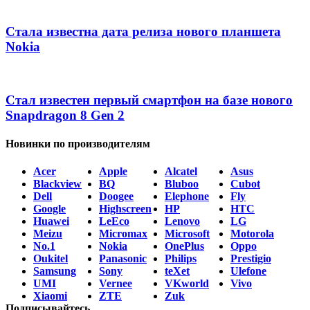
Стала известна дата релиза нового планшета
Nokia
Стал известен первый смартфон на базе нового
Snapdragon 8 Gen 2
Новинки по производителям
Acer
Apple
Alcatel
Asus
Blackview
BQ
Bluboo
Cubot
Dell
Doogee
Elephone
Fly
Google
Highscreen
HP
HTC
Huawei
LeEco
Lenovo
LG
Meizu
Micromax
Microsoft
Motorola
No.1
Nokia
OnePlus
Oppo
Oukitel
Panasonic
Philips
Prestigio
Samsung
Sony
teXet
Ulefone
UMI
Vernee
VKworld
Vivo
Xiaomi
ZTE
Zuk
Подписывайтесь