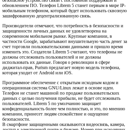
безопасное устройство связи с постоянной поддержкой и
обновлением ПО. Телефон Librem 5 станет первым в мире IP-
мобильным телефоном, который будет использовать сквозную
зашифрованную децентрализованную связь.
Производители отмечают, что потребность в безопасности и
защищенности личных данных не удовлетворена на
современном мобильном рынке. Крупные компании, в
частности Google, зарабатывают внушительную часть денег за
счет
торговли пользовательскими данными
и пришло время
изменить это. Создатели Librem 5 считают, что телефоны не
должны отслеживать пользователей и не должны
использовать их данные. Говоря о революции в сфере
диджитал-прав, Purism предлагает новую модель телефона,
которая уходит от Android или iOS.
Программное обеспечение с открытым исходным кодом и
операционная система GNU/Linux
лежат в основе идеи.
Телефон не станет машиной по продаже пользовательских
данных с целью получения прибыли, не будет отслеживать
пользователей. Librem 5 по умолчанию защищает
конфиденциальность более чем полностью, и это, по мнению
компании, принесет людям спокойствие и ощущение
безопасности.
В смартфоне защищенными оказываются видеосвязь, камера,
доступ к электронной почте и браузер. Номер при исходящих