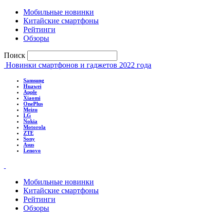
Мобильные новинки
Китайские смартфоны
Рейтинги
Обзоры
Поиск
Новинки смартфонов и гаджетов 2022 года
Samsung
Huawei
Apple
Xiaomi
OnePlus
Meizu
LG
Nokia
Motorola
ZTE
Sony
Asus
Lenovo
Мобильные новинки
Китайские смартфоны
Рейтинги
Обзоры