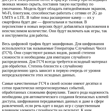
звонках можно скрыть, поставив такую настройку по
умолчанию. Модель будет обладать пятидюймовым экраном,
Wi-Fi, блютузом, способностью работать с сетями от 2G до
UMTS и LTE. В тайне пока расширение камер — их у
смартфона будет две — фронтальная и тыловая. В
перспективе в новых версиях будут добавляться приложения в
неисчислимом количестве. Они будут включать как игры, так
и инструменты для работы.
Весь цифровой трафик будет зашифрован. Для шифрования
используются так называемые Генераторы Случайных Чисел
(ГСЧ). Они существуют разных видов, разной степени
сложности и необходимы для имитации случайного
распределения. Для ГСЧ всегда требуется исходный материал
для обработки. Степень близости к случайному
распределению здесь зависит в первую очередь от уровня
непредсказуемости этих исходных данных.
Самые качественные ГСЧ в своей основе имеют десятки и
сотни практически непрогнозируемых событий,
обработанных сложными формулами. Такого рода надежность
необходима для автоматического создания безопасных ключей
доступа, шифрования передаваемых данных и даже в сфере
развлечений, если речь идет о видах игр с существенным
влиянием элемента случайности на результат. К ним