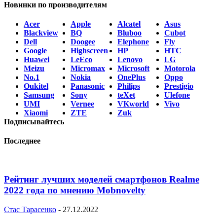
Новинки по производителям
Acer
Apple
Alcatel
Asus
Blackview
BQ
Bluboo
Cubot
Dell
Doogee
Elephone
Fly
Google
Highscreen
HP
HTC
Huawei
LeEco
Lenovo
LG
Meizu
Micromax
Microsoft
Motorola
No.1
Nokia
OnePlus
Oppo
Oukitel
Panasonic
Philips
Prestigio
Samsung
Sony
teXet
Ulefone
UMI
Vernee
VKworld
Vivo
Xiaomi
ZTE
Zuk
Подписывайтесь
Последнее
Рейтинг лучших моделей смартфонов Realme
2022 года по мнению Mobnovelty
Стас Тарасенко
-
27.12.2022