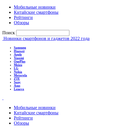
Мобильные новинки
Китайские смартфоны
Рейтинги
Обзоры
Поиск
Новинки смартфонов и гаджетов 2022 года
Samsung
Huawei
Apple
Xiaomi
OnePlus
Meizu
LG
Nokia
Motorola
ZTE
Sony
Asus
Lenovo
Мобильные новинки
Китайские смартфоны
Рейтинги
Обзоры