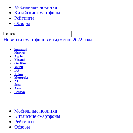
Мобильные новинки
Китайские смартфоны
Рейтинги
Обзоры
Поиск
Новинки смартфонов и гаджетов 2022 года
Samsung
Huawei
Apple
Xiaomi
OnePlus
Meizu
LG
Nokia
Motorola
ZTE
Sony
Asus
Lenovo
Мобильные новинки
Китайские смартфоны
Рейтинги
Обзоры