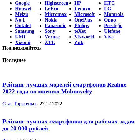
Google
Highscreen
HP
HTC
Huawei
LeEco
Lenovo
LG
Meizu
Micromax
Microsoft
Motorola
No.1
Nokia
OnePlus
Oppo
Oukitel
Panasonic
Philips
Prestigio
Samsung
Sony
teXet
Ulefone
UMI
Vernee
VKworld
Vivo
Xiaomi
ZTE
Zuk
Подписывайтесь
Последнее
Рейтинг лучших моделей смартфонов Realme
2022 года по мнению Mobnovelty
Стас Тарасенко
-
27.12.2022
Рейтинг лучших смартфонов для рабочих задач
до 20 000 рублей