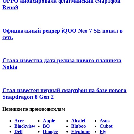
OPPO анонсировала флагманский смартфон
Reno9
Официальный рендер iQOO Neo 7 SE попал в
сеть
Стала известна дата релиза нового планшета
Nokia
Стал известен первый смартфон на базе нового
Snapdragon 8 Gen 2
Новинки по производителям
Acer
Apple
Alcatel
Asus
Blackview
BQ
Bluboo
Cubot
Dell
Doogee
Elephone
Fly