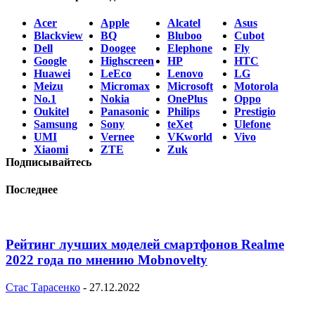
Acer
Apple
Alcatel
Asus
Blackview
BQ
Bluboo
Cubot
Dell
Doogee
Elephone
Fly
Google
Highscreen
HP
HTC
Huawei
LeEco
Lenovo
LG
Meizu
Micromax
Microsoft
Motorola
No.1
Nokia
OnePlus
Oppo
Oukitel
Panasonic
Philips
Prestigio
Samsung
Sony
teXet
Ulefone
UMI
Vernee
VKworld
Vivo
Xiaomi
ZTE
Zuk
Подписывайтесь
Последнее
Рейтинг лучших моделей смартфонов Realme
2022 года по мнению Mobnovelty
Стас Тарасенко
-
27.12.2022