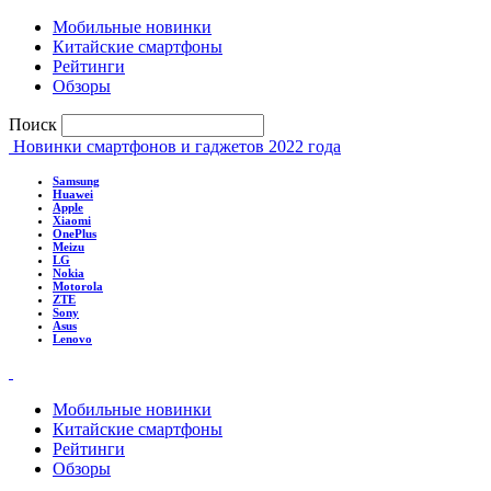
Мобильные новинки
Китайские смартфоны
Рейтинги
Обзоры
Поиск
Новинки смартфонов и гаджетов 2022 года
Samsung
Huawei
Apple
Xiaomi
OnePlus
Meizu
LG
Nokia
Motorola
ZTE
Sony
Asus
Lenovo
Мобильные новинки
Китайские смартфоны
Рейтинги
Обзоры