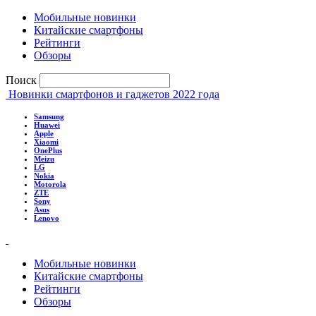
Мобильные новинки
Китайские смартфоны
Рейтинги
Обзоры
Поиск
Новинки смартфонов и гаджетов 2022 года
Samsung
Huawei
Apple
Xiaomi
OnePlus
Meizu
LG
Nokia
Motorola
ZTE
Sony
Asus
Lenovo
Мобильные новинки
Китайские смартфоны
Рейтинги
Обзоры