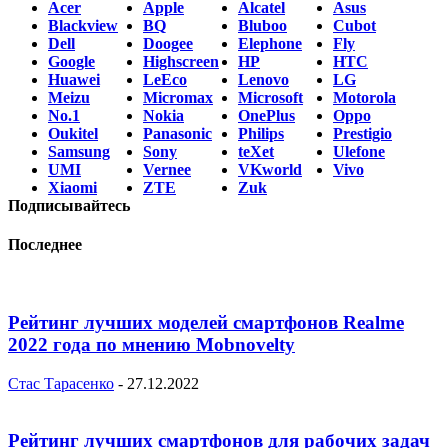
Acer
Apple
Alcatel
Asus
Blackview
BQ
Bluboo
Cubot
Dell
Doogee
Elephone
Fly
Google
Highscreen
HP
HTC
Huawei
LeEco
Lenovo
LG
Meizu
Micromax
Microsoft
Motorola
No.1
Nokia
OnePlus
Oppo
Oukitel
Panasonic
Philips
Prestigio
Samsung
Sony
teXet
Ulefone
UMI
Vernee
VKworld
Vivo
Xiaomi
ZTE
Zuk
Подписывайтесь
Последнее
Рейтинг лучших моделей смартфонов Realme
2022 года по мнению Mobnovelty
Стас Тарасенко
-
27.12.2022
Рейтинг лучших смартфонов для рабочих задач