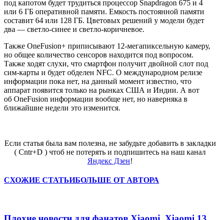
под капотом будет трудиться процессор
Snapdragon
675 и 4
или 6 ГБ оперативной памяти. Емкость постоянной памяти
составит 64 или 128 ГБ. Цветовых решений у модели будет
два — светло-синее и светло-коричневое.
Также
OneFusion
+ приписывают 12-мегапиксельную камеру,
но общее количество сенсоров находится под вопросом.
Также ходят слухи, что смартфон получит двойной слот под
сим-карты и будет обделен NFC. О международном релизе
информации пока нет, на данный момент известно, что
аппарат появится только на рынках США и Индии. А вот
об
OneFusion
информации вообще нет, но наверняка в
ближайшие недели это изменится.
Если статья была вам полезна, не забудьте добавить в закладки
( Cntr+D ) чтоб не потерять и подпишитесь на наш канал
Яндекс Дзен
!
СХОЖИЕ СТАТЬИ
БОЛЬШЕ ОТ АВТОРА
Плохие новости для фанатов Xiaomi. Xiaomi 13