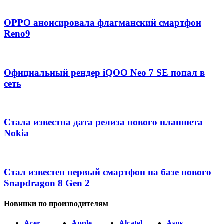
OPPO анонсировала флагманский смартфон
Reno9
Официальный рендер iQOO Neo 7 SE попал в
сеть
Стала известна дата релиза нового планшета
Nokia
Стал известен первый смартфон на базе нового
Snapdragon 8 Gen 2
Новинки по производителям
Acer
Apple
Alcatel
Asus