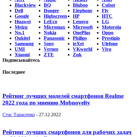
Blackview
BQ
Bluboo
Cubot
Dell
Doogee
Elephone
Fly
Google
Highscreen
HP
HTC
Huawei
LeEco
Lenovo
LG
Meizu
Micromax
Microsoft
Motorola
No.1
Nokia
OnePlus
Oppo
Oukitel
Panasonic
Philips
Prestigio
Samsung
Sony
teXet
Ulefone
UMI
Vernee
VKworld
Vivo
Xiaomi
ZTE
Zuk
Подписывайтесь
Последнее
Рейтинг лучших моделей смартфонов Realme
2022 года по мнению Mobnovelty
Стас Тарасенко
-
27.12.2022
Рейтинг лучших смартфонов для рабочих задач