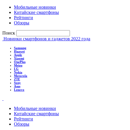
Мобильные новинки
Китайские смартфоны
Рейтинги
Обзоры
Поиск
Новинки смартфонов и гаджетов 2022 года
Samsung
Huawei
Apple
Xiaomi
OnePlus
Meizu
LG
Nokia
Motorola
ZTE
Sony
Asus
Lenovo
Мобильные новинки
Китайские смартфоны
Рейтинги
Обзоры