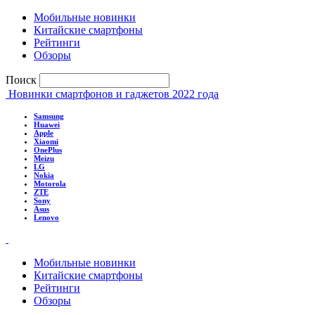
Мобильные новинки
Китайские смартфоны
Рейтинги
Обзоры
Поиск
Новинки смартфонов и гаджетов 2022 года
Samsung
Huawei
Apple
Xiaomi
OnePlus
Meizu
LG
Nokia
Motorola
ZTE
Sony
Asus
Lenovo
Мобильные новинки
Китайские смартфоны
Рейтинги
Обзоры