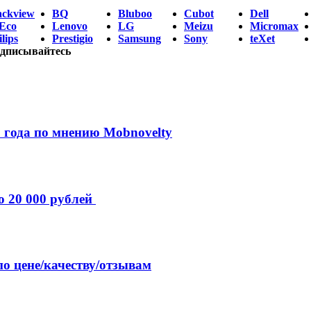
ackview
BQ
Bluboo
Cubot
Dell
Eco
Lenovo
LG
Meizu
Micromax
lips
Prestigio
Samsung
Sony
teXet
дписывайтесь
 года по мнению Mobnovelty
о 20 000 рублей
по цене/качеству/отзывам