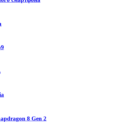
а
o9
ь
ia
napdragon 8 Gen 2