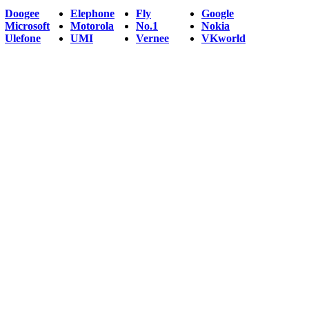
Doogee
Elephone
Fly
Google
Microsoft
Motorola
No.1
Nokia
Ulefone
UMI
Vernee
VKworld