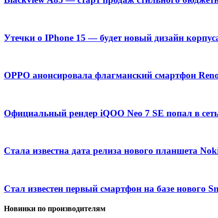
Утечки о IPhone 15 — будет новый дизайн корпус
OPPO анонсировала флагманский смартфон Ren
Официальный рендер iQOO Neo 7 SE попал в сет
Стала известна дата релиза нового планшета Nok
Стал известен первый смартфон на базе нового S
Новинки по производителям