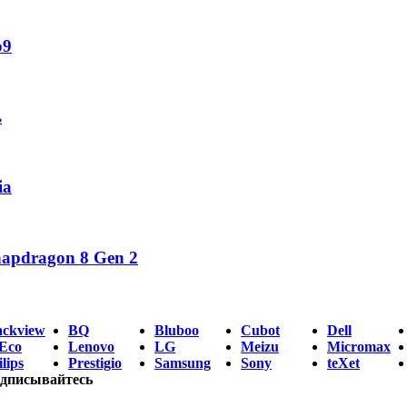
o9
ь
ia
napdragon 8 Gen 2
ackview
BQ
Bluboo
Cubot
Dell
Eco
Lenovo
LG
Meizu
Micromax
lips
Prestigio
Samsung
Sony
teXet
дписывайтесь