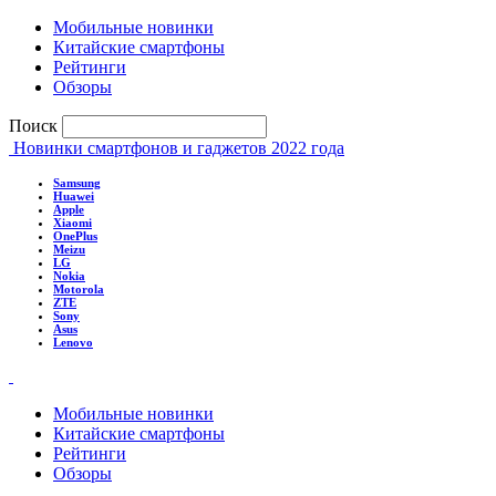
Мобильные новинки
Китайские смартфоны
Рейтинги
Обзоры
Поиск
Новинки смартфонов и гаджетов 2022 года
Samsung
Huawei
Apple
Xiaomi
OnePlus
Meizu
LG
Nokia
Motorola
ZTE
Sony
Asus
Lenovo
Мобильные новинки
Китайские смартфоны
Рейтинги
Обзоры