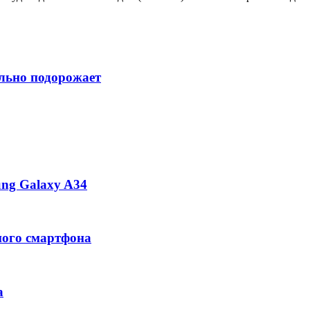
ильно подорожает
ng Galaxy A34
ного смартфона
а