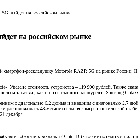
 5G выйдет на российском рынке
йдет на российском рынке
й смартфон-раскладушку Motorola RAZR 5G на рынке России. Но 
». Указана стоимость устройства – 119 990 рублей. Также сказа
влена такая же, как и на ее главного конкурента Samsung Galaxy
енним с диагональю 6.2 дюйма и внешним с диагональю 2.7 дюй
ли расположилась 48-мегапиксельная камера с оптической стаби
21 декабря.
забудьте добавить в закладки ( Cntr+D ) чтоб не потерять и под