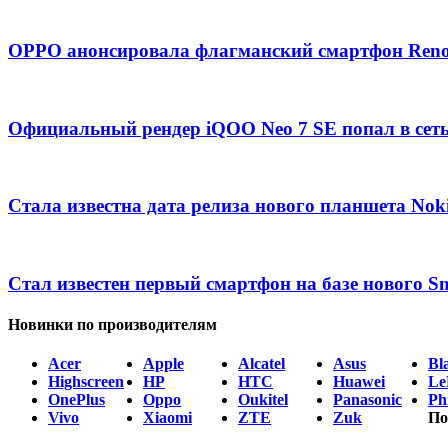
OPPO анонсировала флагманский смартфон Ren
Официальный рендер iQOO Neo 7 SE попал в сет
Стала известна дата релиза нового планшета Nok
Стал известен первый смартфон на базе нового S
Новинки по производителям
Acer
Apple
Alcatel
Asus
Bl
Highscreen
HP
HTC
Huawei
Le
OnePlus
Oppo
Oukitel
Panasonic
Phi
Vivo
Xiaomi
ZTE
Zuk
По