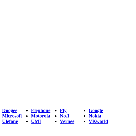
Doogee
Elephone
Fly
Google
Microsoft
Motorola
No.1
Nokia
Ulefone
UMI
Vernee
VKworld