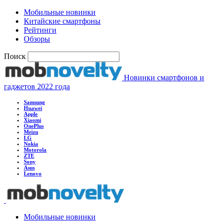
Мобильные новинки
Китайские смартфоны
Рейтинги
Обзоры
Поиск
Новинки смартфонов и
гаджетов 2022 года
Samsung
Huawei
Apple
Xiaomi
OnePlus
Meizu
LG
Nokia
Motorola
ZTE
Sony
Asus
Lenovo
Мобильные новинки