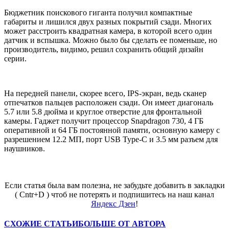
Бюджетник поискового гиганта получил компактные
габариты и лишился двух разных покрытий сзади. Многих
может расстроить квадратная камера, в которой всего один
датчик и вспышка. Можно было бы сделать ее поменьше, но
производитель, видимо, решил сохранить общий дизайн
серии.
На передней панели, скорее всего, IPS-экран, ведь сканер
отпечатков пальцев расположен сзади. Он имеет диагональ
5.7 или 5.8 дюйма и круглое отверстие для фронтальной
камеры. Гаджет получит процессор Snapdragon 730, 4 ГБ
оперативной и 64 ГБ постоянной памяти, основную камеру с
разрешением 12.2 МП, порт USB Type-C и 3.5 мм разъем для
наушников.
Если статья была вам полезна, не забудьте добавить в закладки
( Cntr+D ) чтоб не потерять и подпишитесь на наш канал
Яндекс Дзен
!
СХОЖИЕ СТАТЬИ
БОЛЬШЕ ОТ АВТОРА