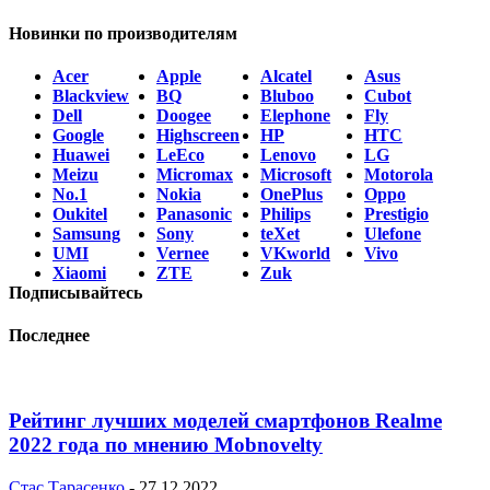
Новинки по производителям
Acer
Apple
Alcatel
Asus
Blackview
BQ
Bluboo
Cubot
Dell
Doogee
Elephone
Fly
Google
Highscreen
HP
HTC
Huawei
LeEco
Lenovo
LG
Meizu
Micromax
Microsoft
Motorola
No.1
Nokia
OnePlus
Oppo
Oukitel
Panasonic
Philips
Prestigio
Samsung
Sony
teXet
Ulefone
UMI
Vernee
VKworld
Vivo
Xiaomi
ZTE
Zuk
Подписывайтесь
Последнее
Рейтинг лучших моделей смартфонов Realme
2022 года по мнению Mobnovelty
Стас Тарасенко
-
27.12.2022